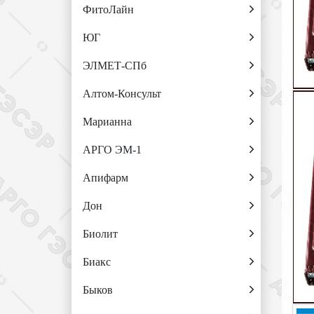
ФитоЛайн
ЮГ
ЭЛМЕТ-СПб
Алтом-Консульт
Марианна
АРГО ЭМ-1
Апифарм
Дон
Биолит
Биакс
Быков