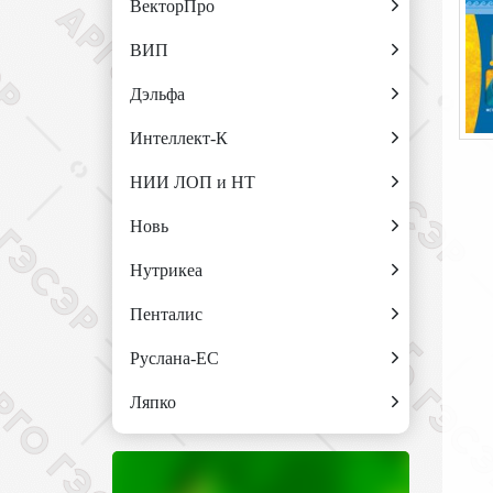
ВекторПро
ВИП
Дэльфа
Интеллект-К
НИИ ЛОП и НТ
Новь
Нутрикеа
Пенталис
Руслана-ЕС
Ляпко