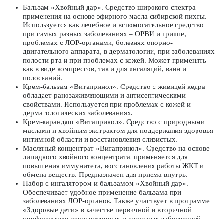
Бальзам «
Хвойный дар
». Средство широкого спектра
применения на основе эфирного масла сибирской пихты.
Используется как лечебное и вспомогательное средство
при самых разных заболеваниях – ОРВИ и гриппе,
проблемах с ЛОР-органами, болезнях опорно-
двигательного аппарата, в дерматологии, при заболеваниях
полости рта и при проблемах с кожей. Может применять
как в виде компрессов, так и для ингаляций, ванн и
полосканий.
Крем-бальзам «Витапринол». Средство с живицей кедра
обладает ранозаживляющими и антисептическими
свойствами. Используется при проблемах с кожей и
дерматологических заболеваниях.
Крем-карандаш «Витапринол»
. Средство с природными
маслами и хвойным экстрактом для поддержания здоровья
интимной области и восстановления слизистых.
Масляный концентрат «Витапринол». Средство на основе
липидного хвойного концентрата, применяется для
повышения иммунитета, восстановления работы ЖКТ и
обмена веществ. Предназначен для приема внутрь.
Набор с ингалятором и бальзамом «Хвойный дар».
Обеспечивает удобное применение бальзама при
заболеваниях ЛОР-органов. Также участвует в программе
«Здоровые дети» в качестве первичной и вторичной
профилактики респираторных и вирусных заболеваний.