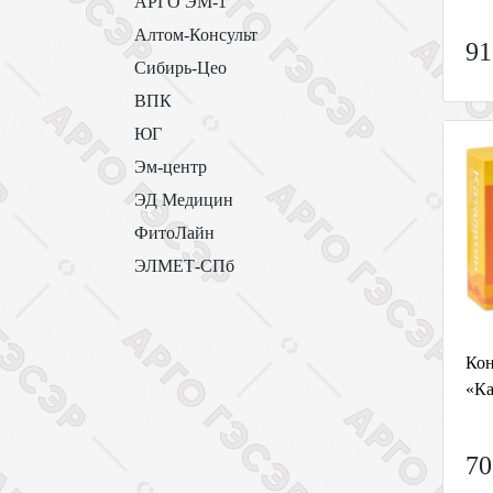
АРГО ЭМ-1
Алтом-Консульт
91
Сибирь-Цео
ВПК
ЮГ
Эм-центр
ЭД Медицин
ФитоЛайн
ЭЛМЕТ-СПб
Кон
«Ка
70