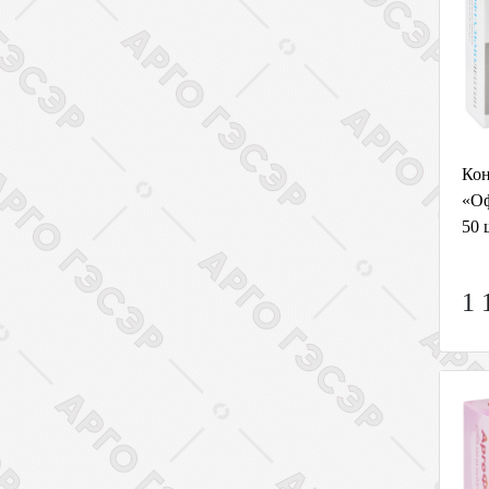
Кон
«Оф
50 
1 