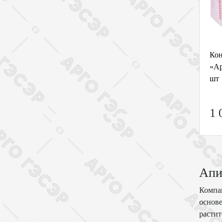
Кон
«Ар
шт
1 
Апи
Компан
основе
растит