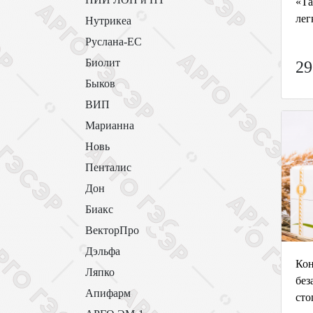
«Та
лег
Нутрикеа
Руслана-ЕС
Биолит
29
Быков
ВИП
Марианна
Новь
Пенталис
Дон
Биакс
ВекторПро
Дэльфа
Кон
Ляпко
без
Апифарм
сто