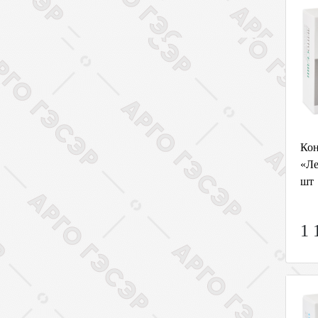
Кон
«Ле
шт
1 