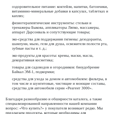
оздоровительное питание: коктейли, напитки, батончики,
витаминно-минеральные добавки в капсулах, таблетках и
каплях;
физиотерапевтические инструменты:
стельки
и
тренажеры Быкова,
аппликаторы Ляпко
, массажеры,
аппарат Дарсонваль и сопутствующие товары;
эко-средства для поддержания гигиены: дезодоранты,
шампуни, мыло, гели для душа, освежители полости рта,
зубные пасты и т. д.;
эко-продукты для красоты: кремы, маски, масла,
декоративная косметика;
товары для садоводов и огородников: биоудобрение
Байкал ЭМ-1
, подкормки;
средства для ухода за домом и автомобилем: фильтры, в
том числе и шунгитовые, чистящие и моющие составы,
средства для автомобиля серии «
Реагент 3000
».
Благодаря разнообразию и обширности каталога, а также
специализированной направленности нашей компании
вопрос: «Что купить?» у покупателя возникает редко. Мы
предлагаем продукты, которые необходимы для