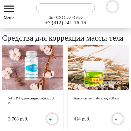
Пн - Сб 11.00 - 19.00
+7 (812) 241-16-15
Интернет-магазин АРГО ГЭСЭР
Каталог продукции "АРГО" 2024
Здоровое
Средства для коррекции массы тела
5-HTP Гидрокситриптофан, 100
Аргосластин, таблетки, 200 шт
мг
+
+
3 708 руб.
414 руб.