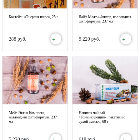
Коктейль «Энергия плюс», 25 г
Лайф Малти-Фактор, коллоидная
фитоформула, 237 мл
+
+
288 руб.
5 220 руб.
Мейл Эктив Комплекс,
Напиток чайный
коллоидная фитоформула, 237
«Тонизирующий», пакетики с
мл
сухой смесью, 60 г
+
+
5 220 руб.
618 руб.