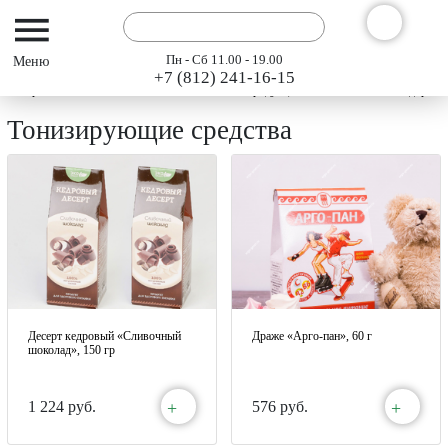
Пн - Сб 11.00 - 19.00
+7 (812) 241-16-15
Интернет-магазин АРГО ГЭСЭР
Каталог продукции "АРГО" 2024
Здоровое
Тонизирующие средства
Десерт кедровый «Сливочный
Драже «Арго-пан», 60 г
шоколад», 150 гр
+
+
1 224 руб.
576 руб.