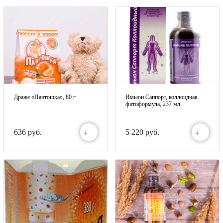
Драже «Пантошка», 80 г
Имьюн Саппорт, коллоидная
фитоформула, 237 мл
+
+
636 руб.
5 220 руб.