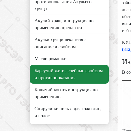
противопоказания Акульего
забо
хряща
дела
обст
Акулий хрящ: инструкция по
вит
применению препарата
изб
Акульи хрящи лекарство:
КУП
описание и свойства
(812
Масло ромашки
Из
Барсучий жир: лечебные свойства
В со
и противопоказания
Кошачий коготь инструкция по
применению
Спирулина: польза для кожи лица
и волос
Нек