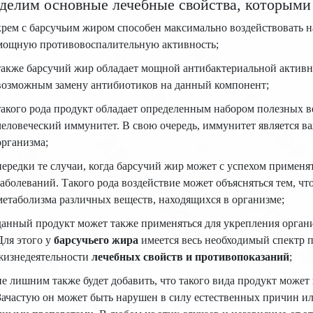
делим основные лечебные свойства, которыми 
крем с барсучьим жиром способен максимально воздействовать н
мощную противовоспалительную активность;
также барсучий жир обладает мощной антибактериальной активно
возможным замену антибиотиков на данный компонент;
такого рода продукт обладает определенным набором полезных в
человеческий иммунитет. В свою очередь, иммунитет является в
организма;
нередки те случаи, когда барсучий жир может с успехом применя
заболеваний. Такого рода воздействие может объясняться тем, чт
метаболизма различных веществ, находящихся в организме;
данный продукт может также применяться для укрепления органи
Для этого у
барсучьего жира
имеется весь необходимый спектр 
жизнедеятельности
лечебных свойств и противопоказаний
;
не лишним также будет добавить, что такого вида продукт може
Зачастую он может быть нарушен в силу естественных причин ил