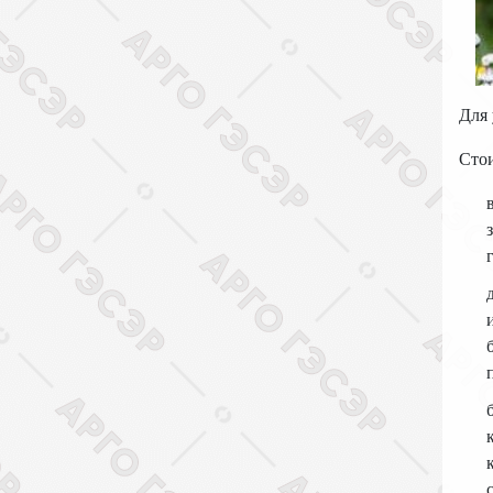
Для 
Стои