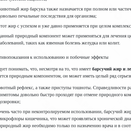
животный жир барсука также назначается при полном или частич
довольно печальные последствия для организма;
этот жир с успехом и уже давно применяется при целом комплек
данный природный компонент может применяться для лечения ц
заболеваний, таких как язвенная болезнь желудка или колит.
тивопоказания к использованию и побочные эффекты
ует понимать, что, несмотря на то, что имеет
барсучий жир и л
ется природным компонентом, он может иметь целый ряд серьез
рвотный рефлекс, а также приступы тошноты. Справедливости рад
симптомы довольно быстро проходят при отмене природного ком
дозировки;
очень часто при неконтролируемом использовании, барсучий жи
микрофлоры кишечника, что может проявляться хронической диар
природный жир необходимо только по назначению врача и в соот