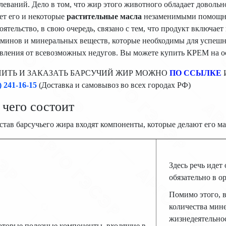
леваний. Дело в том, что жир этого животного обладает доволь
ет его и некоторые
растительные масла
незаменимыми помощни
оятельство, в свою очередь, связано с тем, что продукт включае
аминов и минеральных веществ, которые необходимы для успеш
авления от всевозможных недугов. Вы можете
купить КРЕМ на о
ИТЬ И ЗАКАЗАТЬ БАРСУЧИЙ ЖИР МОЖНО
ПО ССЫЛКЕ
) 241-16-15
(Доставка и самовывоз во всех городах РФ)
 чего состоит
став барсучьего жира входят компоненты, которые делают его м
Здесь речь идет
обязательно в о
Помимо этого, 
количества мин
жизнедеятельнос
оторые полезные компоненты, входящие в