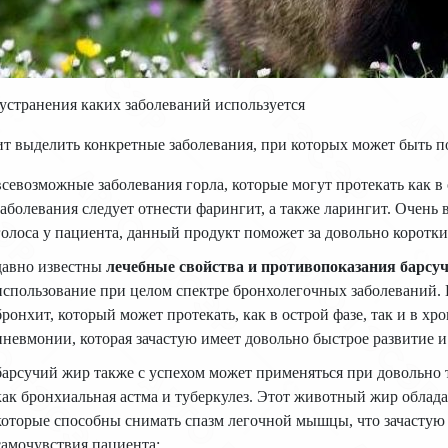
устранения каких заболеваний используется
т выделить конкретные заболевания, при которых может быть п
всевозможные заболевания горла, которые могут протекать как в 
заболевания следует отнести фарингит, а также ларингит. Очень
голоса у пациента, данный продукт поможет за довольно коротк
давно известны
лечебные свойства и противопоказания барсу
использование при целом спектре бронхолегочных заболеваний.
бронхит, который может протекать, как в острой фазе, так и в хр
пневмонии, которая зачастую имеет довольно быстрое развитие и
барсучий жир также с успехом может применяться при довольно 
как бронхиальная астма и туберкулез. Этот животный жир обла
которые способны снимать спазм легочной мышцы, что зачастую
самочувствия пациента;