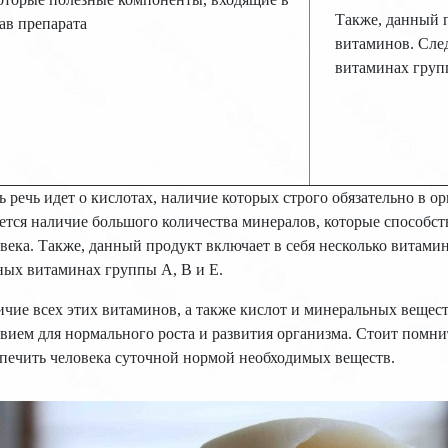
Также, данный п
ав препарата
витаминов. След
витаминах груп
ь речь идет о кислотах, наличие которых строго обязательно в 
ется наличие большого количества минералов, которые способс
века. Также, данный продукт включает в себя несколько витамин
ых витаминах группы А, В и Е.
чие всех этих витаминов, а также кислот и минеральных вещес
вием для нормального роста и развития организма. Стоит помн
печить человека суточной нормой необходимых веществ.