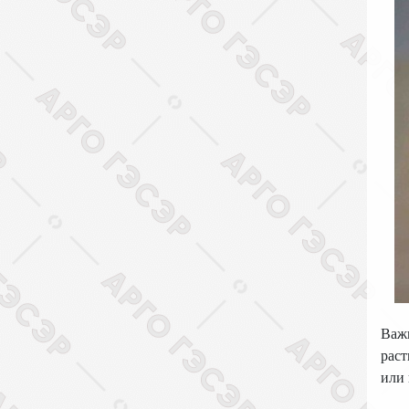
Важн
рас
или 