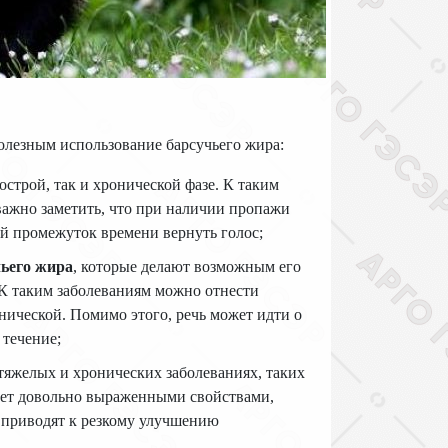
олезным использование барсучьего жира:
острой, так и хронической фазе. К таким
 важно заметить, что при наличии пропажи
ий промежуток времени вернуть голос;
чьего жира
, которые делают возможным его
 К таким заболеваниям можно отнести
онической. Помимо этого, речь может идти о
 течение;
тяжелых и хронических заболеваниях, таких
дает довольно выраженными свойствами,
 приводят к резкому улучшению