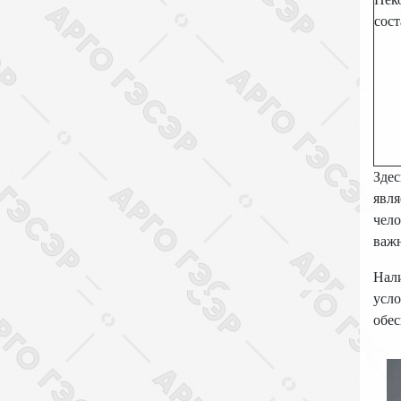
сост
Здес
явля
чело
важн
Нали
усло
обес