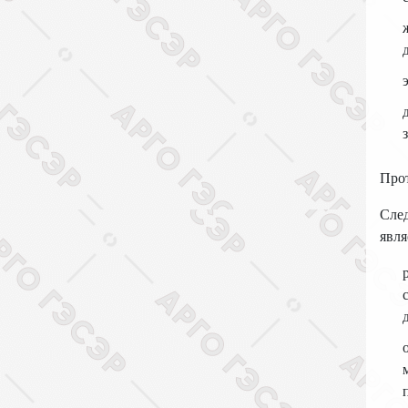
Про
След
явля