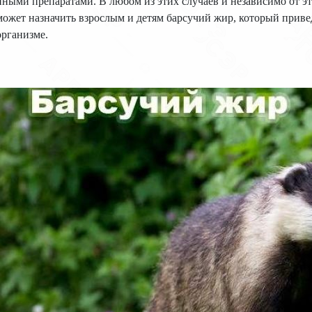
иными препаратами. В любом из этих случаев и независимо от э
может назначить взрослым и детям барсучий жир, который приве
организме.