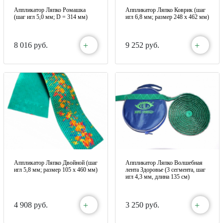
Аппликатор Ляпко Ромашка
Аппликатор Ляпко Коврик (шаг
(шаг игл 5,0 мм; D = 314 мм)
игл 6,8 мм; размер 248 х 462 мм)
+
+
8 016 руб.
9 252 руб.
Аппликатор Ляпко Двойной (шаг
Аппликатор Ляпко Волшебная
игл 5,8 мм; размер 105 х 460 мм)
лента Здоровье (3 сегмента, шаг
игл 4,3 мм, длина 135 см)
+
+
4 908 руб.
3 250 руб.