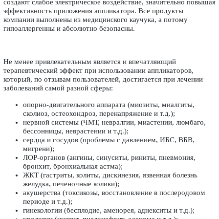
создают слабое электрическое воздействие, значительно повышая
эффективность приложения аппликатора. Все продукты
компании выполнены из медицинского каучука, а потому
гипоаллергенны и абсолютно безопасны.
Не менее привлекательным является и впечатляющий
терапевтический эффект при использовании аппликаторов,
который, по отзывам пользователей, достигается при лечении
заболеваний самой разной сферы:
опорно-двигательного аппарата (миозиты, миалгиты,
сколиоз, остеохондроз, перенапряжение и т.д.);
нервной системы (ЧМТ, невралгии, миастении, люмбаго,
бессонницы, неврастении и т.д.);
сердца и сосудов (проблемы с давлением, ИБС, ВБВ,
мигрени);
ЛОР-органов (ангины, синуситы, риниты, пневмония,
бронхит, бронхиальная астма);
ЖКТ (гастриты, колиты, дискинезия, язвенная болезнь
желудка, печеночные колики);
акушерства (токсикозы, восстановление в послеродовом
периоде и т.д.);
гинекологии (бесплодие, аменорея, аднекситы и т.д.);
урологии (цистит, пиелонефрит, аденома и т.д.);