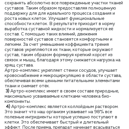
сохранять абсолютно все поврежденные участки тканей
суставов. Таким образом предоставляя полноценную
поддержку для для идеального процесса создания и
роста новых клеток. Улучшает функциональные
способности клеток. В результате приходит в норму
выработка суставной жидкости и нормализуется её
состав. С помощью таких влияний, движения
поверхностей суставов становятся комфортными и
легкими. За счет уменьшение коффициента трения
суставов укрепляются их ткани, которые окружают
сустав, таким образом формируя крепкий корсет из
связок и мышц, благодаря этому снижается нагрузка на
хрящ сустава.
Артро-комплекс укрепляет стенки сосудов, улучшает
кровоснабжение и микроциркуляцию в области сустава,
обеспечивая всеми ценными питательными элементами
ткани и снимает отёк.
3)
Артро-комплекс имеет в своем составе природные,
максимально усваиваемые клетками человека био-
компоненты.
4)
Артро-комплекс является коллойдным раствором.
Это значит что наш организм усваивает на 98% все
полезные ингридиенты которые успешно поступают в
клетки. Это обеспечивает быстрый и длительный
эффект. После приема, препарат начинает всасываться