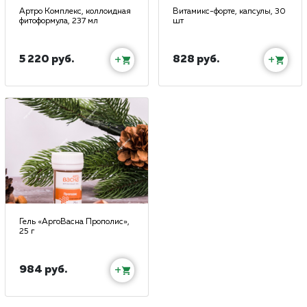
Артро Комплекс, коллоидная
Витамикс-форте, капсулы, 30
фитоформула, 237 мл
шт
5 220 руб.
828 руб.
+
+
Гель «АргоВасна Прополис»,
25 г
984 руб.
+