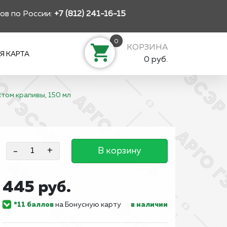
ов по России:
+7 (812) 241-16-15
0
КОРЗИНА
Я КАРТА
0 руб.
ктом крапивы, 150 мл
-
+
В корзину
445 руб.
*11 баллов
на Бонусную карту
в наличии