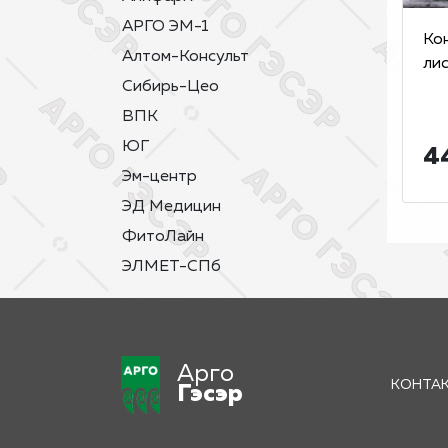
АРГО ЭМ-1
Ко
Алтом-Консульт
лис
Сибирь-Цео
ВПК
ЮГ
4
Эм-центр
ЭД Медицин
ФитоЛайн
ЭЛМЕТ-СПб
Арго
КОНТА
Гэсэр