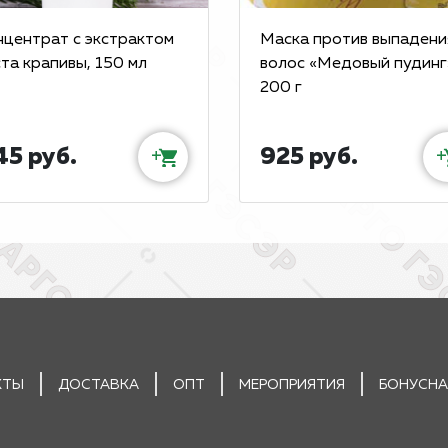
нцентрат с экстрактом
Маска против выпадени
та крапивы, 150 мл
волос «Медовый пудинг
200 г
45 руб.
925 руб.
+
+
КТЫ
ДОСТАВКА
ОПТ
МЕРОПРИЯТИЯ
БОНУСНА