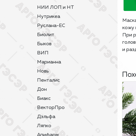
НИИ ЛОП и НТ
Нутрикеа
Маска
Руслана-ЕС
кожу 
Биолит
При р
голов
Быков
и раз
ВИП
Марианна
Новь
Пох
Пенталис
Дон
Биакс
ВекторПро
Дэльфа
Ляпко
Апифарм