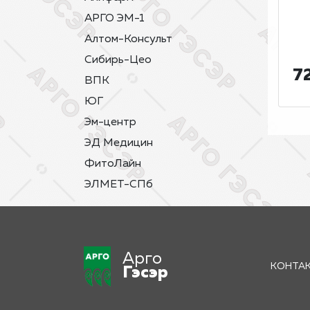
АРГО ЭМ-1
Алтом-Консульт
Сибирь-Цео
72
ВПК
ЮГ
Эм-центр
ЭД Медицин
ФитоЛайн
ЭЛМЕТ-СПб
Арго
КОНТА
Гэсэр