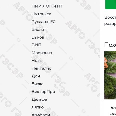
НИИ ЛОП и НТ
Нутрикеа
Восст
Руслана-ЕС
раздр
Биолит
Быков
Пох
ВИП
Марианна
Новь
Пенталис
Дон
Биакс
ВекторПро
Дэльфа
Ляпко
Ге
фл
Апифарм