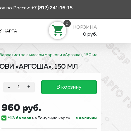
ов по России:
+7 (812) 241-16-15
0
КОРЗИНА
Я КАРТА
0 руб.
бархатистое с маслом моркови «Аргоша», 150 мл
ВИ «АРГОША», 150 МЛ
-
+
В корзину
960 руб.
*13 баллов
на Бонусную карту
в наличии