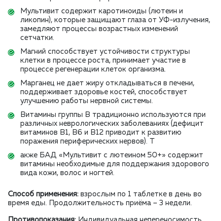
Мультивит содержит каротиноиды (лютеин и
ликопин), которые защищают глаза от УФ-излучения,
замедляют процессы возрастных изменений
сетчатки.
Магний способствует устойчивости структуры
клетки в процессе роста, принимает участие в
процессе регенерации клеток организма.
Марганец не дает жиру откладываться в печени,
поддерживает здоровье костей, cпособствует
улучшению работы нервной системы.
Витамины группы В традиционно используются при
различных неврологических заболеваниях (дефицит
витаминов В1, В6 и В12 приводит к развитию
поражения периферических нервов). Т
акже БАД «Мультивит с лютеином 50+» содержит
витамины необходимые для поддержания здорового
вида кожи, волос и ногтей.
Способ применения:
взрослым по 1 таблетке в день во
время еды. Продолжительность приёма – 3 недели.
Противопоказания:
Индивидуальная непереносимость