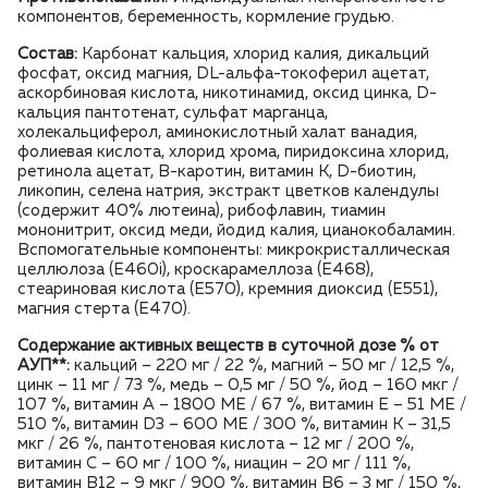
компонентов, беременность, кормление грудью.
Состав:
Карбонат кальция, хлорид калия, дикальций
фосфат, оксид магния, DL-альфа-токоферил ацетат,
аскорбиновая кислота, никотинамид, оксид цинка, D-
кальция пантотенат, сульфат марганца,
холекальциферол, аминокислотный халат ванадия,
фолиевая кислота, хлорид хрома, пиридоксина хлорид,
ретинола ацетат, B-каротин, витамин K, D-биотин,
ликопин, селена натрия, экстракт цветков календулы
(содержит 40% лютеина), рибофлавин, тиамин
мононитрит, оксид меди, йодид калия, цианокобаламин.
Вспомогательные компоненты: микрокристаллическая
целлюлоза (E460i), кроскарамеллоза (E468),
стеариновая кислота (E570), кремния диоксид (E551),
магния стерта (E470).
Содержание активных веществ в суточной дозе % от
АУП**:
кальций – 220 мг / 22 %, магний – 50 мг / 12,5 %,
цинк – 11 мг / 73 %, медь – 0,5 мг / 50 %, йод – 160 мкг /
107 %, витамин А – 1800 МЕ / 67 %, витамин E – 51 МЕ /
510 %, витамин D3 – 600 МЕ / 300 %, витамин К – 31,5
мкг / 26 %, пантотеновая кислота – 12 мг / 200 %,
витамин С – 60 мг / 100 %, ниацин – 20 мг / 111 %,
витамин B12 – 9 мкг / 900 %, витамин B6 – 3 мг / 150 %,