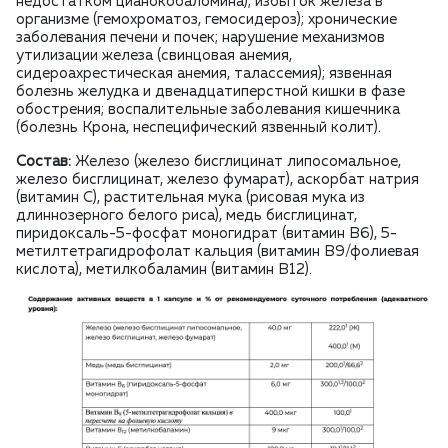
недостатком цианокобаломина); избыток железа в
организме (гемохроматоз, гемосидероз); хронические
заболевания печени и почек; нарушение механизмов
утилизации железа (свинцовая анемия,
сидероахрестическая анемия, талассемия); язвенная
болезнь желудка и двенадцатиперстной кишки в фазе
обострения; воспалительные заболевания кишечника
(болезнь Крона, неспецифический язвенный колит).
Состав:
Железо (железо бисглицинат липосомальное,
железо бисглицинат, железо фумарат), аскорбат натрия
(витамин С), растительная мука (рисовая мука из
длиннозерного белого риса), медь бисглицинат,
пиридоксаль-5-фосфат моногидрат (витамин В6), 5-
метилтетрагидрофолат кальция (витамин В9/фолиевая
кислота), метилкобаламин (витамин В12).