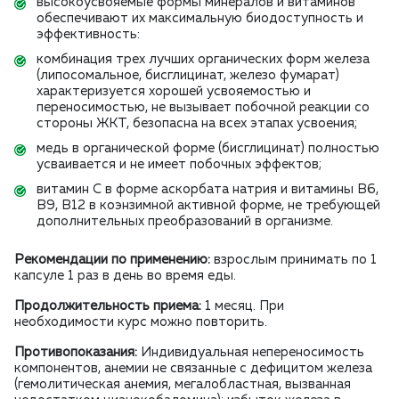
высокоусвояемые формы минералов и витаминов
обеспечивают их максимальную биодоступность и
эффективность:
комбинация трех лучших органических форм железа
(липосомальное, бисглицинат, железо фумарат)
характеризуется хорошей усвояемостью и
переносимостью, не вызывает побочной реакции со
стороны ЖКТ, безопасна на всех этапах усвоения;
медь в органической форме (бисглицинат) полностью
усваивается и не имеет побочных эффектов;
витамин С в форме аскорбата натрия и витамины В6,
В9, В12 в коэнзимной активной форме, не требующей
дополнительных преобразований в организме.
Рекомендации по применению:
взрослым принимать по 1
капсуле 1 раз в день во время еды.
Продолжительность приема:
1 месяц. При
необходимости курс можно повторить.
Противопоказания:
Индивидуальная непереносимость
компонентов, анемии не связанные с дефицитом железа
(гемолитическая анемия, мегалобластная, вызванная