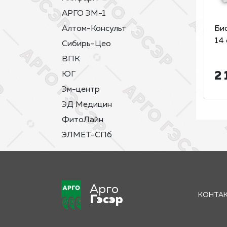
АРГО ЭМ-1
Алтом-Консульт
Би
14 
Сибирь-Цео
ВПК
2 
ЮГ
Эм-центр
ЭД Медицин
ФитоЛайн
ЭЛМЕТ-СПб
Арго
КОНТА
Гэсэр