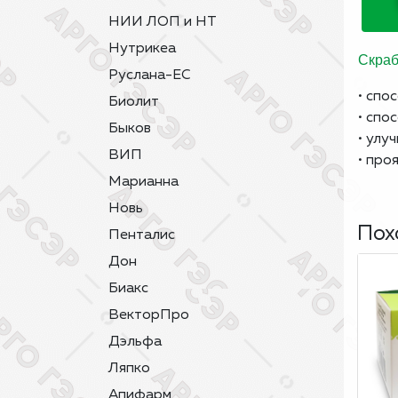
НИИ ЛОП и НТ
Нутрикеа
Скра
Руслана-ЕС
• спо
Биолит
• спо
Быков
• улу
ВИП
• про
Марианна
Новь
Пох
Пенталис
Дон
Биакс
ВекторПро
Дэльфа
Ляпко
Апифарм