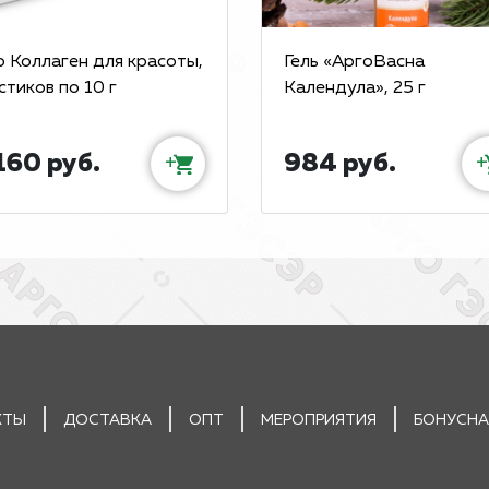
о Коллаген для красоты,
Гель «АргоВасна
стиков по 10 г
Календула», 25 г
160 руб.
984 руб.
+
+
КТЫ
ДОСТАВКА
ОПТ
МЕРОПРИЯТИЯ
БОНУСНА