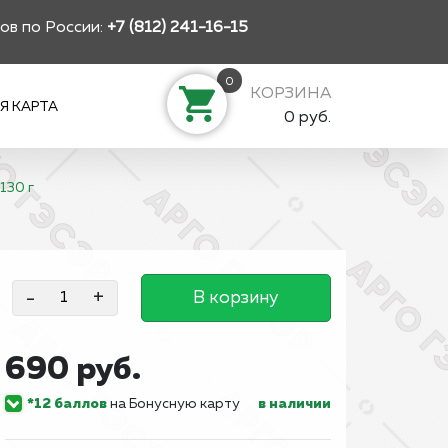
ов по России:
+7 (812) 241-16-15
0
КОРЗИНА
Я КАРТА
0 руб.
130 г
-
+
В корзину
690 руб.
*12 баллов
на Бонусную карту
в наличии