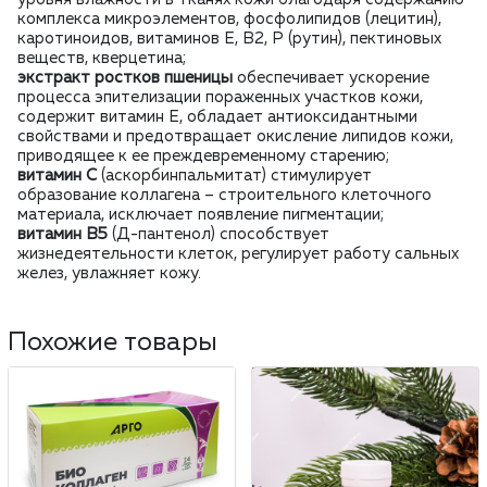
комплекса микроэлементов, фосфолипидов (лецитин),
каротиноидов, витаминов Е, В2, Р (рутин), пектиновых
веществ, кверцетина;
экстракт ростков пшеницы
обеспечивает ускорение
процесса эпителизации пораженных участков кожи,
содержит витамин Е, обладает антиоксидантными
свойствами и предотвращает окисление липидов кожи,
приводящее к ее преждевременному старению;
витамин С
(аскорбинпальмитат) стимулирует
образование коллагена – строительного клеточного
материала, исключает появление пигментации;
витамин В5
(Д-пантенол) способствует
жизнедеятельности клеток, регулирует работу сальных
желез, увлажняет кожу.
Похожие товары