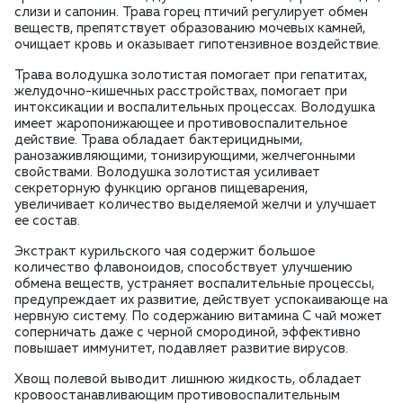
слизи и сапонин. Трава горец птичий регулирует обмен
веществ, препятствует образованию мочевых камней,
очищает кровь и оказывает гипотензивное воздействие.
Трава володушка золотистая помогает при гепатитах,
желудочно-кишечных расстройствах, помогает при
интоксикации и воспалительных процессах. Володушка
имеет жаропонижающее и противовоспалительное
действие. Трава обладает бактерицидными,
ранозаживляющими, тонизирующими, желчегонными
свойствами. Володушка золотистая усиливает
секреторную функцию органов пищеварения,
увеличивает количество выделяемой желчи и улучшает
ее состав.
Экстракт курильского чая содержит большое
количество флавоноидов, способствует улучшению
обмена веществ, устраняет воспалительные процессы,
предупреждает их развитие, действует успокаивающе на
нервную систему. По содержанию витамина C чай может
соперничать даже с черной смородиной, эффективно
повышает иммунитет, подавляет развитие вирусов.
Хвощ полевой выводит лишнюю жидкость, обладает
кровоостанавливающим противовоспалительным