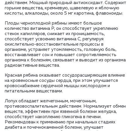
действием. Мощный природный антиоксидант. Содержит
горькие вещества, кремневую, щавелевую и яблочную
кислоты, алкалоиды, около 5 мг каротина, флавоноиды.
Плоды черноплодной рябины имеют большое
количество витамина P, он способствует укреплению
стенок капилляров, снижает их проницаемость,
способствует усвоению витамина C, регулируя
окислительно-восстановительные процессы в
организме, устраняет утомляемость, головную боль,
восстанавливает сон и повышает сопротивляемость
организма к болезням, связывает и выводит из организма
радиоактивные вещества.
Красная рябина оказывает сосудорасширяющее влияние
на кровеносные сосуды сердца, при этом улучшается
кровоснабжение сердечной мышцы кислородом и
питательными веществами.
Лопух обладает желчегонным, мочегонным,
противовоспалительным действием. Нормализует обмен
веществ, эффективен при язвенной болезни желудка,
способствует накоплению гликогена в печени.
Рекомендован к применению при начальных стадиях
диабета и почечнокаменной болезни, улучшает