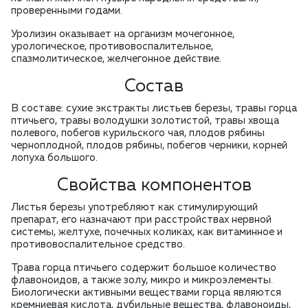
проверенными годами.
Уролизин оказывает на организм мочегонное,
урологическое, противовоспалительное,
спазмолитическое, желчегонное действие.
Состав
В составе: сухие экстракты листьев березы, травы горца
птичьего, травы володушки золотистой, травы хвоща
полевого, побегов курильского чая, плодов рябины
черноплодной, плодов рябины, побегов черники, корней
лопуха большого.
Свойства компонентов
Листья березы употребляют как стимулирующий
препарат, его назначают при расстройствах нервной
системы, желтухе, почечных коликах, как витаминное и
противовоспалительное средство.
Трава горца птичьего
содержит большое количество
флавоноидов, а также золу, микро и микроэлементы.
Биологически активными веществами горца являются
кремниевая кислота, дубильные вещества, флавоноиды,