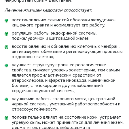
нейропротекторным действием.
Лечение живицей кедровой способствует
:
восстановлению слизистой оболочки желудочно-
кишечного тракта и нормализует его работу;
регуляции работы эндокринной системы,
поджелудочной и щитовидной желез;
восстановлению и обновлению клеточных мембран,
активизирует обменные и регенерирующие процессы
в здоровых клетках;
улучшает структуру крови, ее реологические
свойства, снижает уровень холестерина, тем самым
является профилактическим средством от
атеросклероза, инфаркта миокарда, ишемической
болезни, стенокардии и других заболеваний
сердечнососудистой системы;
улучшению работы головного мозга, центральной
нервной системы, умственной работоспособности и
стрессоустойчивости;
положительно влияет на состояние кожи, устраняет
угревую сыпь, может применяться для лечения экзем,
дерматитов, псо­риаза, нейродермита.