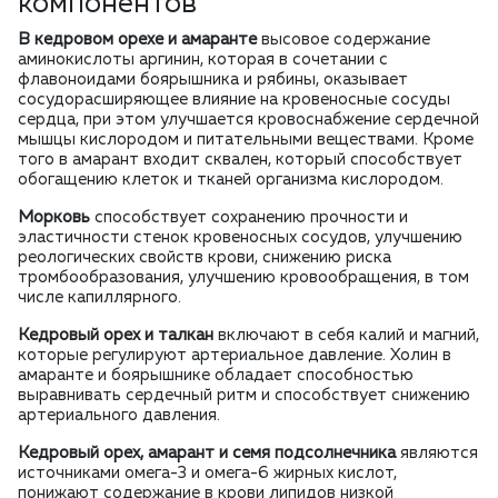
компонентов
В кедровом орехе и амаранте
высовое содержание
аминокислоты аргинин, которая в сочетании с
флавоноидами боярышника и рябины, оказывает
сосудорасширяющее влияние на кровеносные сосуды
сердца, при этом улучшается кровоснабжение сердечной
мышцы кислородом и питательными веществами. Кроме
того в амарант входит сквален, который способствует
обогащению клеток и тканей организма кислородом.
Морковь
способствует сохранению прочности и
эластичности стенок кровеносных сосудов, улучшению
реологических свойств крови, снижению риска
тромбообразования, улучшению кровообращения, в том
числе капиллярного.
Кедровый орех и талкан
включают в себя калий и магний,
которые регулируют артериальное давление. Холин в
амаранте и боярышнике обладает способностью
выравнивать сердечный ритм и способствует снижению
артериального давления.
Кедровый орех, амарант и семя подсолнечника
являются
источниками омега-3 и омега-6 жирных кислот,
понижают содержание в крови липидов низкой