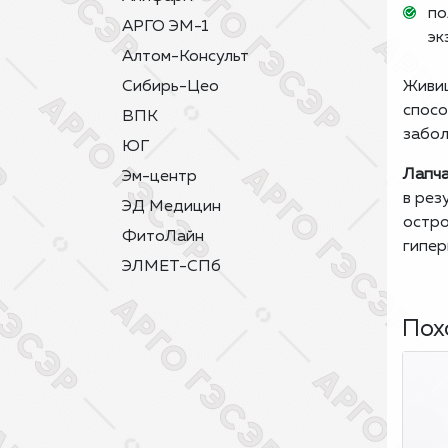
по
АРГО ЭМ-1
эк
Алтом-Консульт
Сибирь-Цео
Живиц
спосо
ВПК
забол
ЮГ
Лапча
Эм-центр
в рез
ЭД Медицин
остро
ФитоЛайн
гипер
ЭЛМЕТ-СПб
Пох