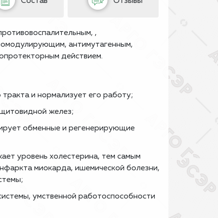
Состав
Отзывы
ро­тивовоспалительным, ,
номоду­лирующим, антимутагенным,
ропротекторным действием.
тракта и нормализует его работу;
 щитовидной желез;
зирует обменные и регенерирующие
жает уровень холестерина, тем самым
инфаркта миокарда, ишемической болезни,
стемы;
системы, умственной работоспособности