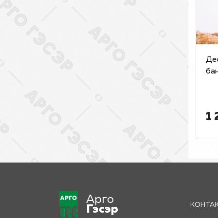
Де
бан
1 
Арго
КОНТА
Гэсэр