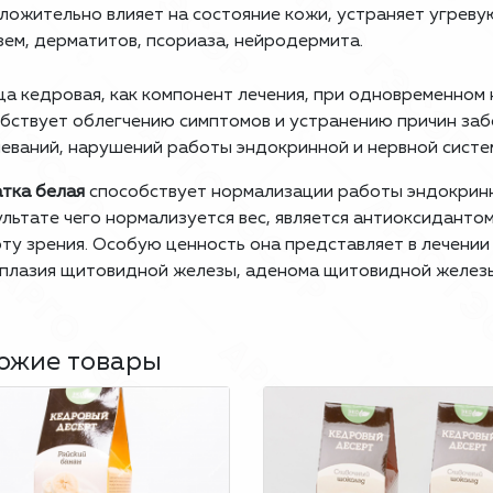
ложительно влияет на состояние кожи, устраняет угреву
зем, дерматитов, псо­риаза, нейродермита.
а кедровая, как компонент лечения, при одновременном 
бствует облегчению симптомов и устранению причин за
еваний, нарушений работы эндокринной и нервной систе
тка белая
способствует нормализации работы эндокринн
ультате чего нормализуется вес, является антиоксиданто
ту зрения. Особую ценность она представляет в лечении
плазия щитовидной железы, аденома щитовидной желез
ожие товары