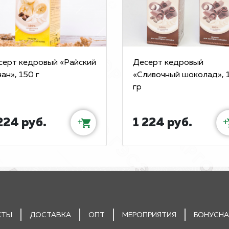
серт кедровый «Райский
Десерт кедровый
ан», 150 г
«Сливочный шоколад», 
гр
224 руб.
1 224 руб.
+
+
КТЫ
ДОСТАВКА
ОПТ
МЕРОПРИЯТИЯ
БОНУСНА