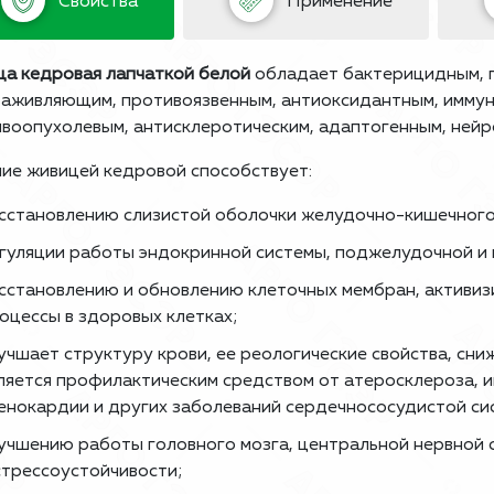
Свойства
Применение
а кедровая лапчаткой белой
обладает бактерицидным, п
аживляющим, противоязвенным, антиоксидантным, имму
­воопухолевым, антисклеротическим, адаптогенным, ней
ие живицей кедровой способствует:
сстановлению слизистой оболочки желудочно-кишечного 
гуляции работы эндокринной системы, поджелудочной и
сстановлению и обновлению клеточных мембран, активи
оцессы в здоровых клетках;
учшает структуру крови, ее реологические свойства, сни
ляется профилактическим средством от атеросклероза, 
енокардии и других заболеваний сердечнососудистой си
учшению работы головного мозга, центральной нервной 
стрессоустойчивости;