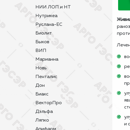
НИИ ЛОП и НТ
Нутрикеа
Живиц
Руслана-ЕС
раноз
Биолит
проти
Быков
Лечен
ВИП
во
Марианна
ре
Новь
во
Пенталис
пр
Дон
ул
Биакс
яв
ВекторПро
ст
Дэльфа
ул
Ляпко
и 
Апифарм