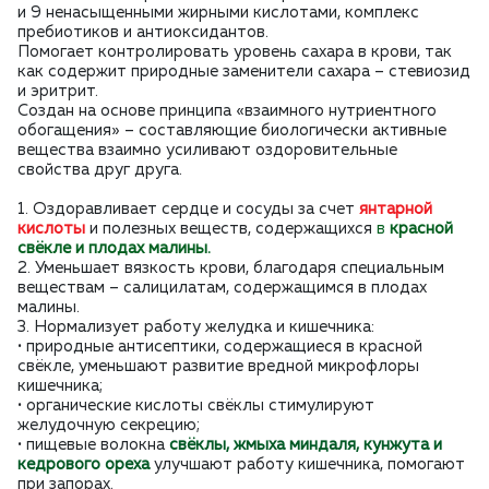
и 9 ненасыщенными жирными кислотами, комплекс
пребиотиков и антиоксидантов.
Помогает контролировать уровень сахара в крови, так
как содержит природные заменители сахара – стевиозид
и эритрит.
Создан на основе принципа «взаимного нутриентного
обогащения» – составляющие биологически активные
вещества взаимно усиливают оздоровительные
свойства друг друга.
1. Оздоравливает сердце и сосуды за счет
янтарной
кислоты
и полезных веществ, содержащихся
в
красной
свёкле и плодах малины.
2. Уменьшает вязкость крови, благодаря специальным
веществам – салицилатам, содержащимся в плодах
малины.
3. Нормализует работу желудка и кишечника:
• природные антисептики, содержащиеся в красной
свёкле, уменьшают развитие вредной микрофлоры
кишечника;
• органические кислоты свёклы стимулируют
желудочную секрецию;
• пищевые волокна
свёклы, жмыха миндаля, кунжута и
кедрового ореха
улучшают работу кишечника, помогают
при запорах.