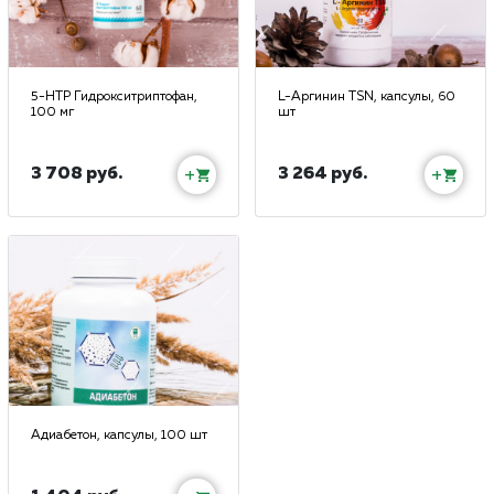
5-HTP Гидрокситриптофан,
L-Аргинин TSN, капсулы, 60
100 мг
шт
3 708 руб.
3 264 руб.
+
+
Адиабетон, капсулы, 100 шт