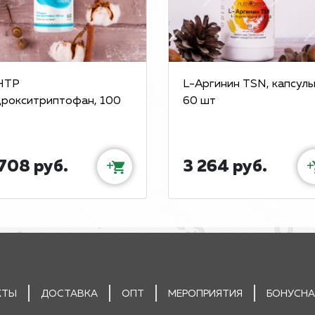
HTP
L-Аргинин TSN, капсулы
дрокситриптофан, 100
60 шт
708 руб.
3 264 руб.
+
+
КТЫ
ДОСТАВКА
ОПТ
МЕРОПРИЯТИЯ
БОНУСНА