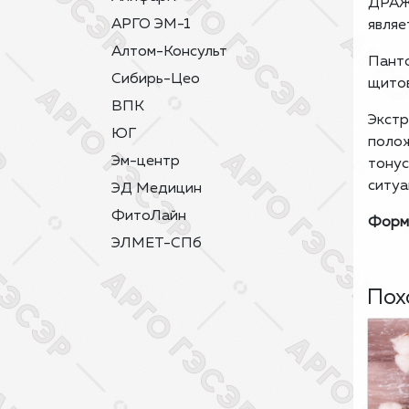
ДРАЖ
АРГО ЭМ-1
являе
Алтом-Консульт
Панто
Сибирь-Цео
щитов
ВПК
Экстр
ЮГ
полож
Эм-центр
тонус
ситуа
ЭД Медицин
ФитоЛайн
Форм
ЭЛМЕТ-СПб
Пох