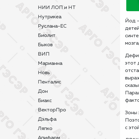
НИИ ЛОП и НТ
Нутрикеа
Йод –
Руслана-ЕС
детей
Биолит
синте
мозга
Быков
ВИП
Дефиц
этот 
Марианна
отста
Новь
выраж
Пенталис
сказы
Дон
Парал
факто
Биакс
ВекторПро
Зоны 
Дэльфа
Поэто
с это
Ляпко
Апифарм