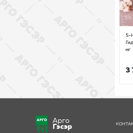
5-
Ги
мг
3 
Арго
КОНТА
Гэсэр