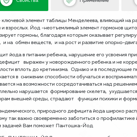
Свойства
Применение
 ключевой элемент таблицы Менделеева, влияющий на р
 и взрослых. Йод -неотъемлимый элемент гормонов щит
зирует гормоны, благодаря которым оказывает регулир
, и на обмен веществ, и на рост и развитие опорно-двиг
ит йода в питании ребенка, нарушение его усвоения прив
дефицит выражен у новорожденного ребенка и не корре
лости вплоть до кретинизма. Однако и в последующие
ается в снижении способности обучаться и воспринимать
вается на возможности сосредотачиваться над решением
лельно нарушается формирование скелета, ухудшается
рам внешней среды, страдают функции психики и форм
эндемического, природного дефицита йода широко расп
му так важно своевременно заботиться о профилактик
й задачей Вам поможет Пантошка-Йод.