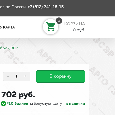
ов по России:
+7 (812) 241-16-15
0
КОРЗИНА
Я КАРТА
0 руб.
од», 80 г
-
+
В корзину
702 руб.
*10 баллов
на Бонусную карту
в наличии