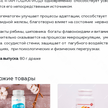
Е «ПАНТОШКА-ЙОД» одновременно способствует усвоен
тся его непосредственным источником.
гематоген улучшает процессы адаптации, способствует
идной железы, благотворно влияет на состояние нервно
акты рябины, шиповника богаты флавоноидами и витамин
ительно сказывается на процессах микроциркуляции, 
а сосудистой стенки, защищает от пагубного воздейств
циях, при психологических и физических перегрузках.
а выпуска
: 80 г драже
ожие товары