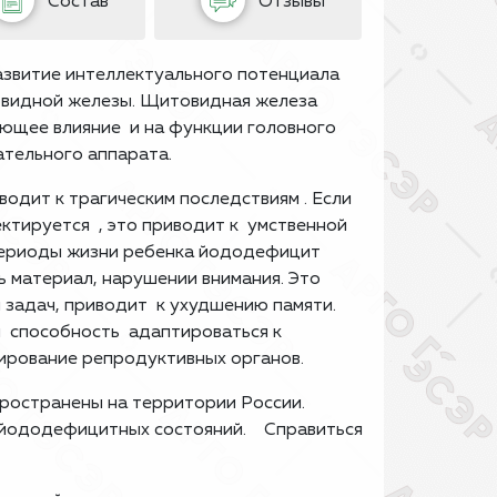
Состав
Отзывы
азвитие интеллектуального потенциала
овидной железы. Щитовидная железа
ующее влияние и на функции головного
ательного аппарата.
одит к трагическим последствиям . Если
ктируется , это приводит к умственной
 периоды жизни ребенка йододефицит
 материал, нарушении внимания. Это
 задач, приводит к ухудшению памяти.
 способность адаптироваться к
ирование репродуктивных органов.
ространены на территории России.
е йододефицитных состояний. Справиться