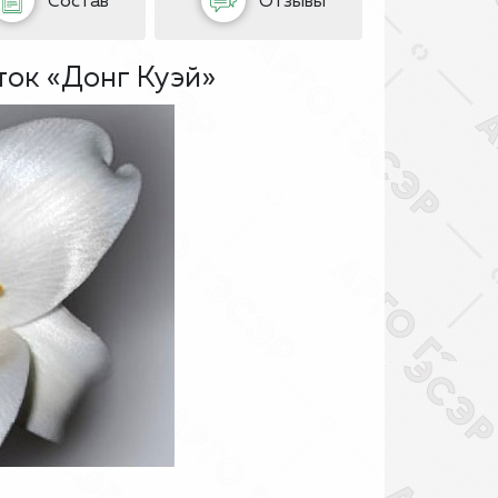
Состав
Отзывы
ток «Донг Куэй»