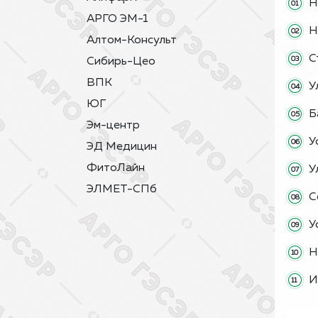
Н
АРГО ЭМ-1
Н
Алтом-Консульт
С
Сибирь-Цео
ВПК
У
ЮГ
Б
Эм-центр
У
ЭД Медицин
ФитоЛайн
У
ЭЛМЕТ-СПб
С
У
Н
И