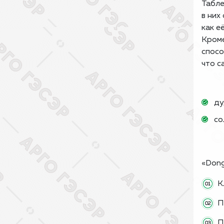
Табле
в них
как е
Кроме
спосо
что с
ду
со
«Dong
К
П
П