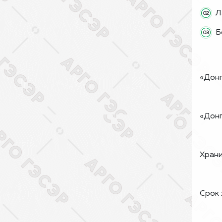
Л
Б
«Донг
«Донг
Храни
Срок 