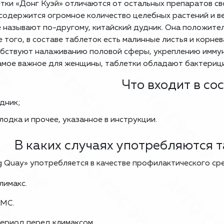
тки «Донг Куэй» отличаются от остальных препаратов с
 содержится огромное количество целебных растений и в
ё называют по-другому, китайский дудник. Она положите
 того, в составе таблеток есть малинные листья и корнев
бствуют налаживанию половой сферы, укреплению иммун
амое важное для женщины, таблетки обладают бактериц
Что входит в со
дник;
лодка и прочее, указанное в инструкции.
В каких случаях употребляются т
 Quay» употребляется в качестве профилактического сре
лимакс.
МС.
ериод перед климаксом.