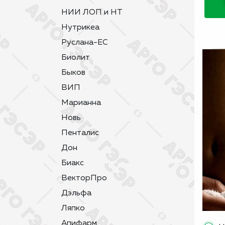
НИИ ЛОП и НТ
Нутрикеа
Руслана-ЕС
Биолит
Быков
ВИП
Марианна
Новь
Пенталис
Дон
Биакс
ВекторПро
Дэльфа
Ляпко
Апифарм