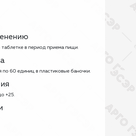
менению
 таблетке в период приема пищи.
ка
 по 60 единиц в пластиковые баночки.
ния
о +25.
и