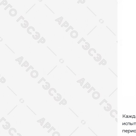
Кажда
испыт
перио