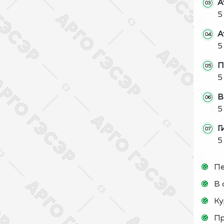
А
5
А
5
П
5
В
5
Г
5
Пе
В 
Ку
Пр