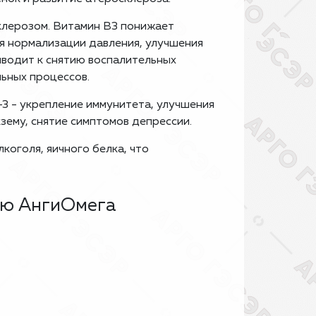
клерозом. Витамин В3 понижает
я нормализации давления, улучшения
иводит к снятию воспалительных
льных процессов.
3 - укрепление иммунитета, улучшения
кзему, снятие симптомов депрессии.
коголя, яичного белка, что
ию АнгиОмега