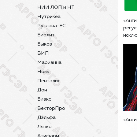
НИИ ЛОП и НТ
Нутрикеа
«Анги
Руслана-ЕС
регул
Биолит
исклю
Быков
ВИП
Марианна
Новь
Пенталис
Дон
Биакс
ВекторПро
Дэльфа
«Анги
Ляпко
Апифарм