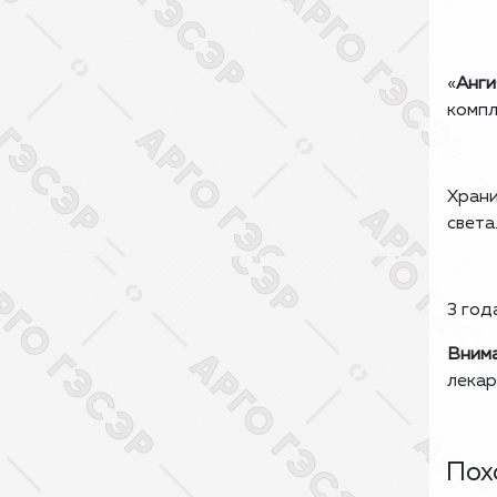
«
Анги
компл
Храни
света
3 год
Внима
лекар
Пох