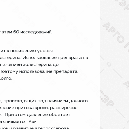
татам 60 исследований,
дит к понижению уровня
лестерина. Использование препарата на
снижением холестерина до
 Поэтому использование препарата
олго.
в, происходящих под влиянием данного
силение притока крови, расширение
ия. При этом давление обретает
а снижается. Как
нок и развитие атеросклероза.