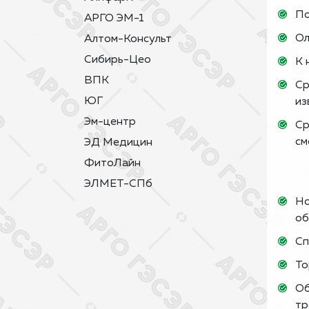
По
АРГО ЭМ-1
Ол
Алтом-Консульт
Сибирь-Цео
К 
ВПК
Ср
ЮГ
из
Эм-центр
Ср
см
ЭД Медицин
ФитоЛайн
ЭЛМЕТ-СПб
Но
об
Сп
То
Об
тр