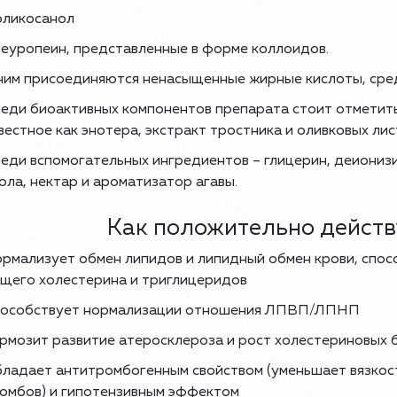
ликосанол
еуропеин, представленные в форме коллоидов.
ним присоединяются ненасыщенные жирные кислоты, сред
еди биоактивных компонентов препарата стоит отметить 
вестное как энотера, экстракт тростника и оливковых лис
еди вспомогательных ингредиентов – глицерин, деионизи
ола, нектар и ароматизатор агавы.
Как положительно действ
рмализует обмен липидов и липидный обмен крови, спо
щего холестерина и триглицеридов
особствует нормализации отношения ЛПВП/ЛПНП
рмозит развитие атеросклероза и рост холестериновых 
ладает антитромбогенным свойством (уменьшает вязкос
омбов) и гипотензивным эффектом