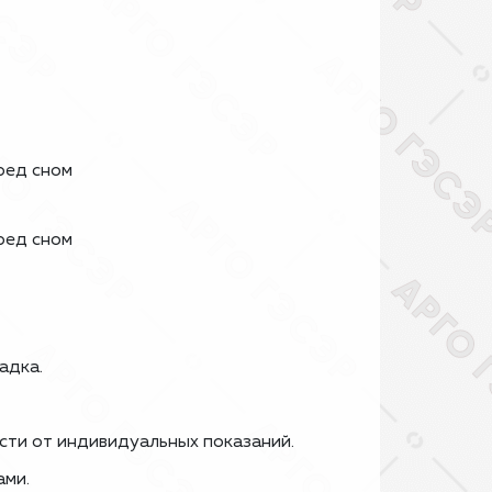
в
еред сном
еред сном
адка.
ости от индивидуальных показаний.
ами.