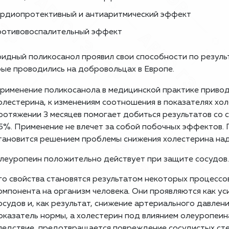
рдиопротективный и антиаритмический эффект
отивовоспалительный эффект
идный поликосанол проявил свои способности по резуль
ые проводились на добровольцах в Европе.
рименение поликосанола в медицинской практике приво
олестерина, к изменениям соотношения в показателях хо
ротяжении 3 месяцев помогает добиться результатов со 
5%. Применение не влечет за собой побочных эффектов.
тановится решением проблемы снижения холестерина над
леуропеин положительно действует при защите сосудов.
го свойства становятся результатом некоторых процессо
омпонента на организм человека. Они проявляются как у
осудов и, как результат, снижение артериального давлен
оказатель нормы, а холестерин под влиянием олеуропеин
ледствие, предотвращается повреждение сосудистых сте