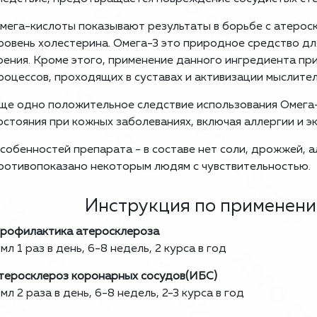
мега-кислоты показывают результаты в борьбе с атерос
ровень холестерина. Омега-3 это природное средство дл
рения. Кроме этого, применение данного ингредиента пр
роцессов, проходящих в суставах и активизации мыслите
ще одно положительное следствие использования Омега-
остояния при кожных заболеваниях, включая аллергии и э
собенностей препарата - в составе нет соли, дрожжей, ал
ротивопоказано некоторым людям с чувствительностью.
Инструкция по применен
рофилактика атеросклероза
 мл 1 раз в день, 6-8 недель, 2 курса в год
теросклероз коронарных сосудов(ИБС)
 мл 2 раза в день, 6-8 недель, 2-3 курса в год