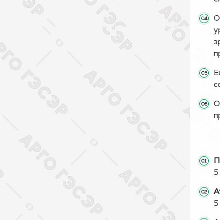
О
у
з
п
Е
с
О
п
П
5
А
5