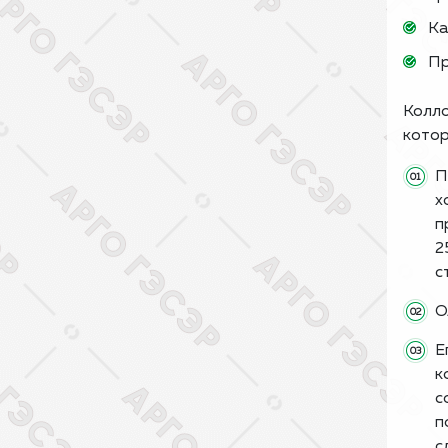
Ка
Пр
Колло
котор
П
х
п
2
с
О
Е
к
с
п
с