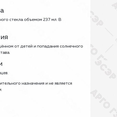
ка
ного стекла объемом 237 мл. В
ния
ённом от детей и попадания солнечного
тава.
и
цев.
тельного назначения и не является
м.