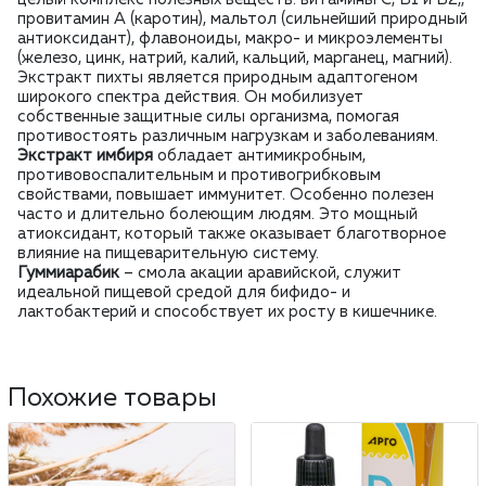
провитамин А (каротин), мальтол (сильнейший природный
антиоксидант), флавоноиды, макро- и микроэлементы
(железо, цинк, натрий, калий, кальций, марганец, магний).
Экстракт пихты является природным адаптогеном
широкого спектра действия. Он мобилизует
собственные защитные силы организма, помогая
противостоять различным нагрузкам и заболеваниям.
Экстракт имбиря
обладает антимикробным,
противовоспалительным и противогрибковым
свойствами, повышает иммунитет. Особенно полезен
часто и длительно болеющим людям. Это мощный
атиоксидант, который также оказывает благотворное
влияние на пищеварительную систему.
Гуммиарабик
– смола акации аравийской, служит
идеальной пищевой средой для бифидо- и
лактобактерий и способствует их росту в кишечнике.
Похожие товары