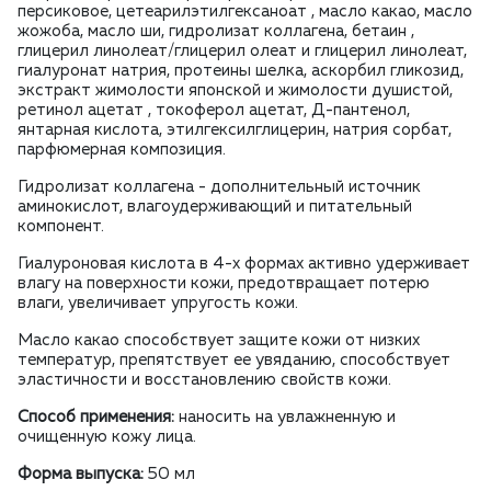
персиковое, цетеарилэтилгексаноат , масло какао, масло
жожоба, масло ши, гидролизат коллагена, бетаин ,
глицерил линолеат/глицерил олеат и глицерил линолеат,
гиалуронат натрия, протеины шелка, аскорбил гликозид,
экстракт жимолости японской и жимолости душистой,
ретинол ацетат , токоферол ацетат, Д-пантенол,
янтарная кислота, этилгексилглицерин, натрия сорбат,
парфюмерная композиция.
Гидролизат коллагена - дополнительный источник
аминокислот, влагоудерживающий и питательный
компонент.
Гиалуроновая кислота в 4-х формах активно удерживает
влагу на поверхности кожи, предотвращает потерю
влаги, увеличивает упругость кожи.
Масло какао способствует защите кожи от низких
температур, препятствует ее увяданию, способствует
эластичности и восстановлению свойств кожи.
Способ применения:
наносить на увлажненную и
очищенную кожу лица.
Форма выпуска:
50 мл