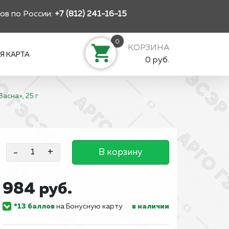
ов по России:
+7 (812) 241-16-15
0
КОРЗИНА
Я КАРТА
0 руб.
асна», 25 г
-
+
В корзину
984 руб.
*13 баллов
на Бонусную карту
в наличии