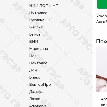
НИИ ЛОП и НТ
Нутрикеа
Ускор
Руслана-ЕС
АргоВ
Биолит
Быков
Пох
ВИП
Марианна
Новь
Пенталис
Дон
Биакс
ВекторПро
Дэльфа
Ляпко
Ар
ко
Апифарм