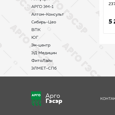
23
АРГО ЭМ-1
Алтом-Консульт
5 
Сибирь-Цео
ВПК
ЮГ
Эм-центр
ЭД Медицин
ФитоЛайн
ЭЛМЕТ-СПб
Арго
КОНТА
Гэсэр