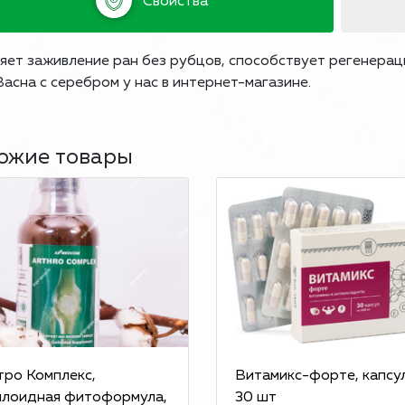
Свойства
яет заживление ран без рубцов, способствует регенерац
асна с серебром у нас в интернет-магазине.
ожие товары
тро Комплекс,
Витамикс-форте, капсу
ллоидная фитоформула,
30 шт