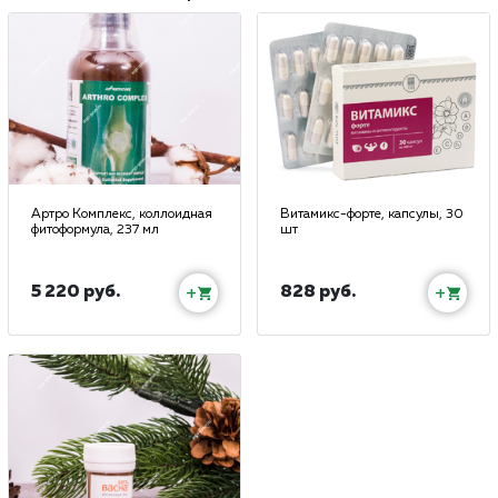
Артро Комплекс, коллоидная
Витамикс-форте, капсулы, 30
фитоформула, 237 мл
шт
5 220 руб.
828 руб.
+
+