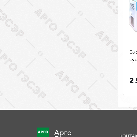
Би
сус
2 
Арго
КОНТА