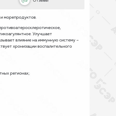
Отзывы
 и морепродуктов.
противоатеросклеротическое,
тикоагулянтное. Улучшает
зывает влияние на иммунную систему –
ствует хронизации воспалительного
тных регионах;