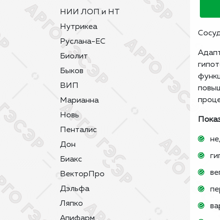
НИИ ЛОП и НТ
Нутрикеа
Сосуд
Руслана-ЕС
Адапт
Биолит
гипот
Быков
функц
ВИП
повыш
проце
Марианна
Новь
Показ
Пенталис
не
Дон
ги
Биакс
ве
ВекторПро
Дэльфа
пе
Ляпко
ва
Апифарм