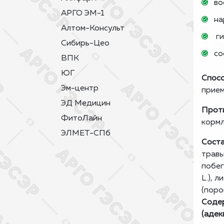
во
АРГО ЭМ-1
на
Алтом-Консульт
ги
Сибирь-Цео
со
ВПК
ЮГ
Спосо
Эм-центр
прием
ЭД Медицин
Проти
ФитоЛайн
кормл
ЭЛМЕТ-СПб
Соста
травы
побег
L.), 
(порош
Содер
(адек