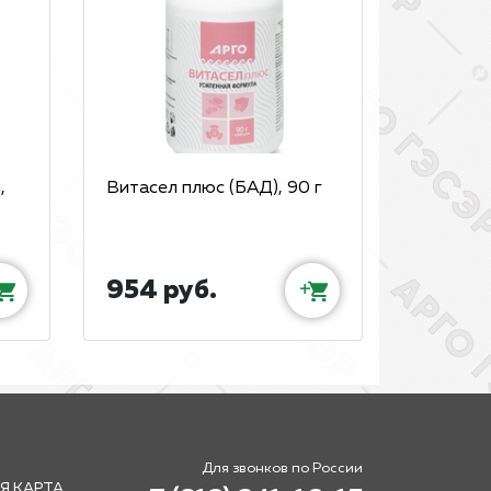
,
Витасел плюс (БАД), 90 г
954 руб.
+
Для звонков по России
Я КАРТА