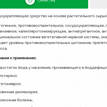
Свойства
оукрепляющее средство на основе растительного сырья
огенное, противовоспалительное, сосудоукрепляющее, 
ензивное, капилляротонизирующее, антиагрегантное, ан
иональное состояние вегетативной нервной системы, ока
ает уровень противовоспалительных цитокинов, препят
сса.
ания к применению:
достаток йода у населения, проживающего в йоддефици
потиреоз;
гетоневроз;
рвичная дисменорея;
рикозная болезнь;