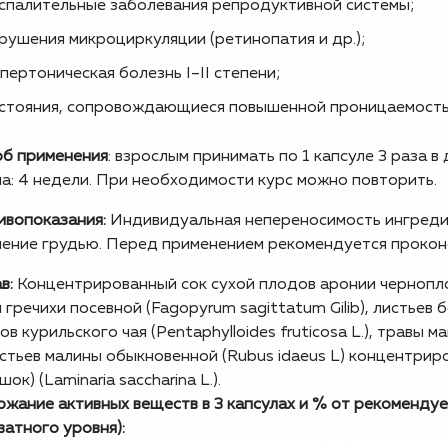
спалительные заболевания репродуктивной системы;
рушения микроциркуляции (ретинопатия и др.);
пертоническая болезнь I–II степени;
стояния, сопровождающиеся повышенной проницаемость
б применения
: взрослым принимать по 1 капсуле 3 раза 
а: 4 недели. При необходимости курс можно повторить.
вопоказания:
Индивидуальная непереносимость ингреди
ение грудью. Перед применением рекомендуется проконс
в:
Концентрированный сок сухой плодов аронии черноплод
 гречихи посевной (Fagopyrum sagittatum Gilib), листьев 
ов курильского чая (Pentaphylloides fruticosa L.), травы м
листьев малины обыкновенной (Rubus idaeus L) концентри
ок) (Laminaria saccharina L.).
жание активных веществ в 3 капсулах и % от рекоменду
ватного уровня):