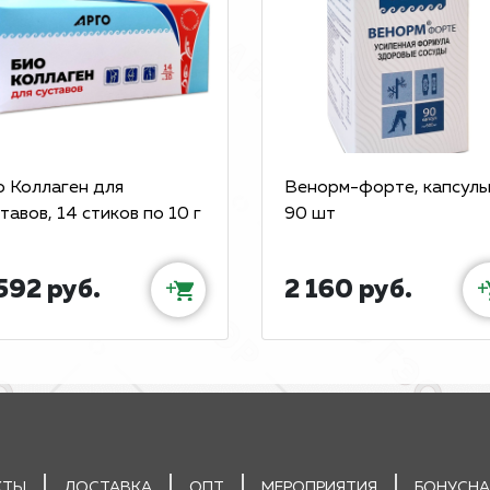
о Коллаген для
Венорм-форте, капсулы
тавов, 14 стиков по 10 г
90 шт
592 руб.
2 160 руб.
+
+
КТЫ
ДОСТАВКА
ОПТ
МЕРОПРИЯТИЯ
БОНУСНА