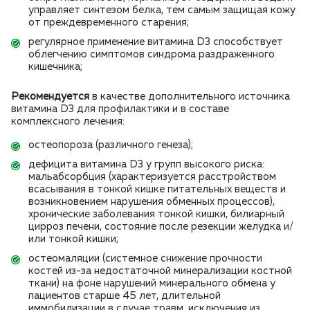
управляет синтезом белка, тем самым защищая кожу
от преждевременного старения;
регулярное применение витамина D3 способствует
облегчению симптомов синдрома раздраженного
кишечника;
Рекомендуется
в качестве дополнительного источника
витамина D3 для профилактики и в составе
комплексного лечения:
остеопороза (различного генеза);
дефицита витамина D3 у групп высокого риска:
мальабсорбция (характеризуется расстройством
всасывания в тонкой кишке питательных веществ и
возникновением нарушения обменных процессов),
хронические заболевания тонкой кишки, билиарный
цирроз печени, состояние после резекции желудка и/
или тонкой кишки;
остеомаляции (системное снижение прочности
костей из-за недостаточной минерализации костной
ткани) на фоне нарушений минерального обмена у
пациентов старше 45 лет, длительной
иммобилизации в случае травм, исключения из