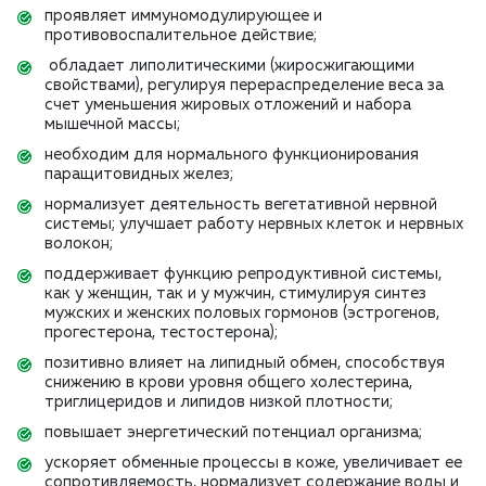
проявляет иммуномодулирующее и
противовоспалительное действие;
обладает липолитическими (жиросжигающими
свойствами), регулируя перераспределение веса за
счет уменьшения жировых отложений и набора
мышечной массы;
необходим для нормального функционирования
паращитовидных желез;
нормализует деятельность вегетативной нервной
системы; улучшает работу нервных клеток и нервных
волокон;
поддерживает функцию репродуктивной системы,
как у женщин, так и у мужчин, стимулируя синтез
мужских и женских половых гормонов (эстрогенов,
прогестерона, тестостерона);
позитивно влияет на липидный обмен, способствуя
снижению в крови уровня общего холестерина,
триглицеридов и липидов низкой плотности;
повышает энергетический потенциал организма;
ускоряет обменные процессы в коже, увеличивает ее
сопротивляемость, нормализует содержание воды и