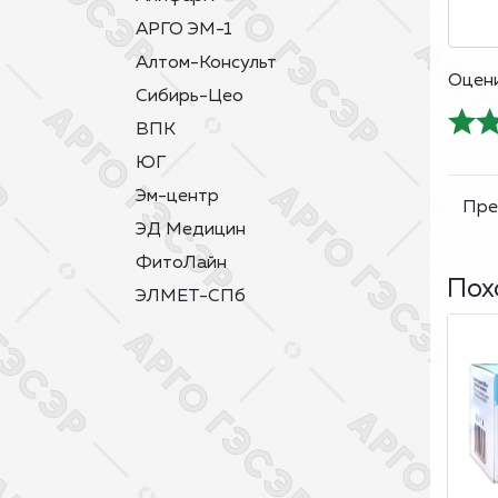
АРГО ЭМ-1
Алтом-Консульт
Оцени
Сибирь-Цео
ВПК
ЮГ
Эм-центр
ЭД Медицин
ФитоЛайн
Пох
ЭЛМЕТ-СПб