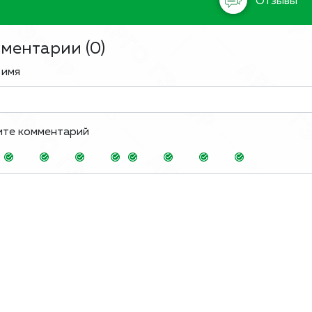
Отзывы
ментарии (
0
)
 имя
ите комментарий
-
-
-
-
-
-
-
-
-
-
-
-
-
-
-