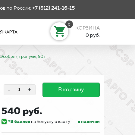
ов по России:
+7 (812) 241-16-15
0
КОРЗИНА
Я КАРТА
0 руб.
Эсобел», гранулы, 50 г
-
+
В корзину
540 руб.
*8 баллов
на Бонусную карту
в наличии