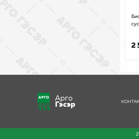
Би
сус
2 
Арго
КОНТА
Гэсэр
2