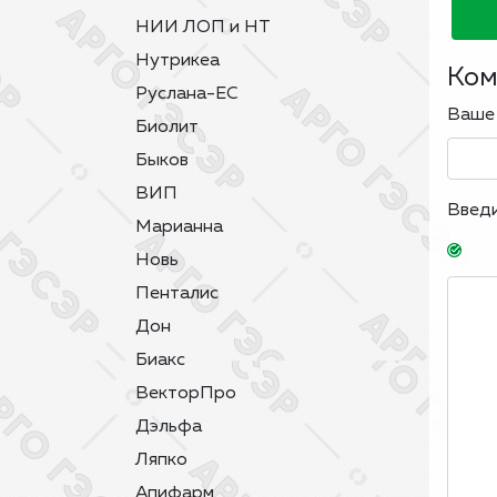
НИИ ЛОП и НТ
Нутрикеа
Ком
Руслана-ЕС
Ваше
Биолит
Быков
ВИП
Введ
Марианна
Новь
Пенталис
Дон
Биакс
ВекторПро
Дэльфа
Ляпко
Апифарм