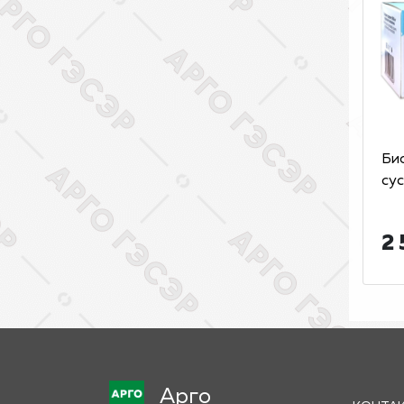
Би
сус
2 
Арго