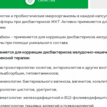
Свойства
отик и пробиотические микроорганизмы в каждой капсул
флоры при дисбактериозе ЖКТ. Активно применяется для
мии.
бион - применяется для коррекции дисбактериоза желу
мы при помощи уникального состава.
няется для коррекции дисбактериоза желудочно-кишечн
ексной терапии:
гастроэнтерологии: колитов, энтероколитов и других во
льабсорбции, гиповитаминозов;
гинекологии: бактериального вагиноза, вагинитов, кольпи
урологии: циститов, уретритов;
гематологии: железодефицитной и В12-фолиеводефицитн
аллергологии: пищевых аллергий и псевдоаллергий.