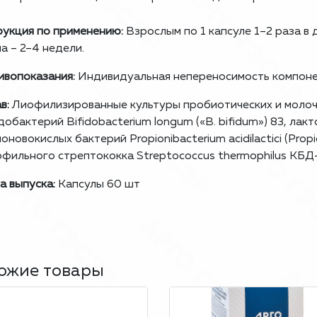
укция по применению:
Взрослым по 1 капсуле 1–2 раза в
а – 2–4 недели.
вопоказания:
Индивидуальная непереносимость компоне
в:
Лиофилизированные культуры пробиотических и молоч
обактерий Bifidobacterium longum («B. bifidum») 83, лакто
оновокислых бактерий Propionibacterium acidilactici (Propi
фильного стрептококка Streptococcus thermophilus КБД-
 выпуска:
Капсулы 60 шт
ожие товары