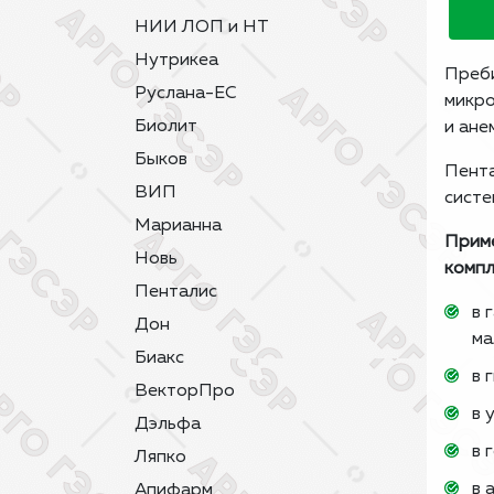
НИИ ЛОП и НТ
Нутрикеа
Преби
Руслана-ЕС
микро
Биолит
и ане
Быков
Пента
ВИП
систе
Марианна
Приме
Новь
компл
Пенталис
в 
Дон
ма
Биакс
в 
ВекторПро
в 
Дэльфа
в 
Ляпко
в 
Апифарм