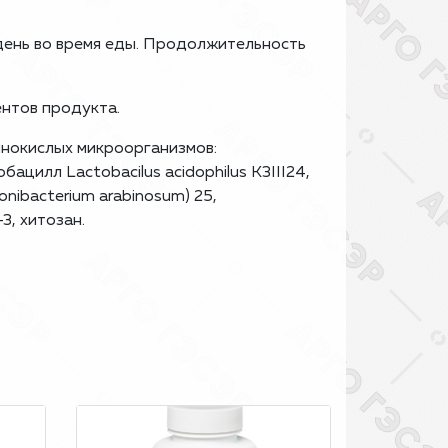
 день во время еды. Продолжительность
нтов продукта.
нокислых микроорганизмов:
бацилл Lactobacilus acidophilus К3III24,
onibacterium arabinosum) 25,
3, хитозан.