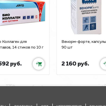
о Коллаген для
Венорм-форте, капсулы
тавов, 14 стиков по 10 г
90 шт
592 руб.
2 160 руб.
+
+