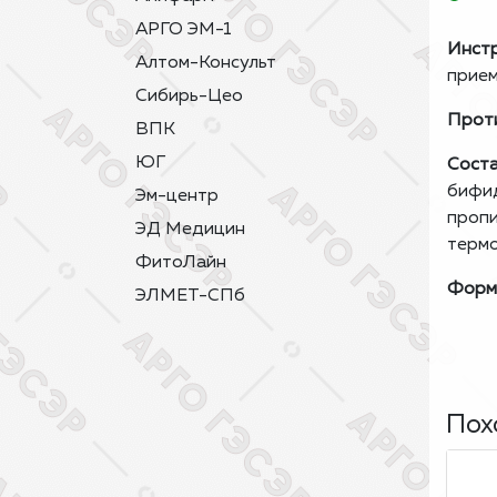
АРГО ЭМ-1
Инстр
Алтом-Консульт
прием
Сибирь-Цео
Проти
ВПК
ЮГ
Соста
бифид
Эм-центр
пропи
ЭД Медицин
термо
ФитоЛайн
Форма
ЭЛМЕТ-СПб
Пох