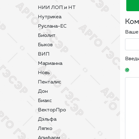
НИИ ЛОП и НТ
Нутрикеа
Ком
Руслана-ЕС
Ваше
Биолит
Быков
ВИП
Введ
Марианна
Новь
Пенталис
Дон
Биакс
ВекторПро
Дэльфа
Ляпко
Апифарм