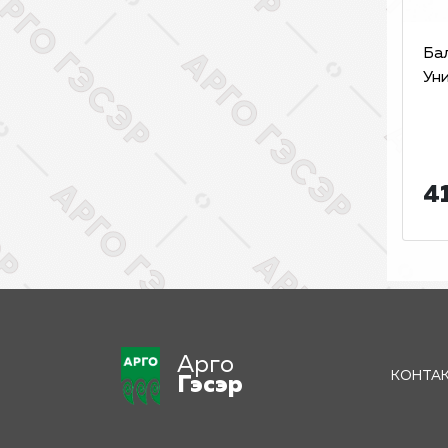
Ба
Уни
41
Арго
КОНТА
Гэсэр