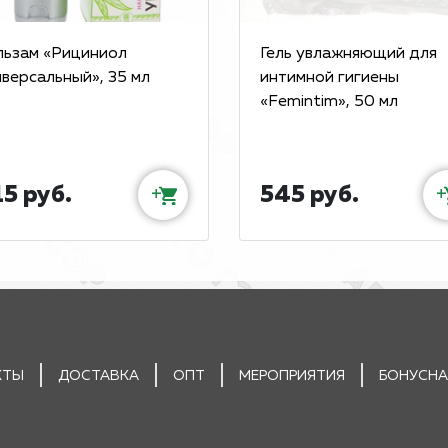
льзам «Рициниол
Гель увлажняющий для
версальный», 35 мл
интимной гигиены
«Femintim», 50 мл
5 руб.
545 руб.
+
+
КТЫ
ДОСТАВКА
ОПТ
МЕРОПРИЯТИЯ
БОНУСНА