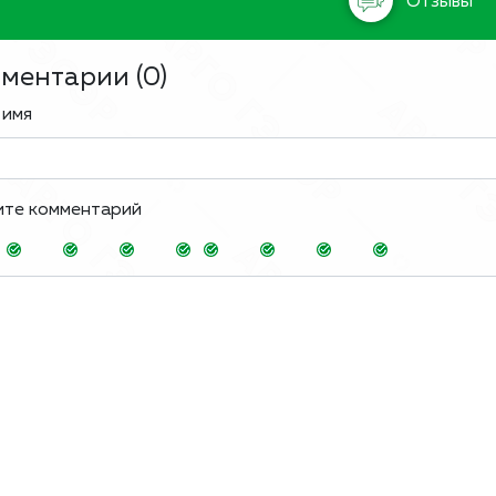
Отзывы
ментарии (
0
)
 имя
ите комментарий
-
-
-
-
-
-
-
-
-
-
-
-
-
-
-