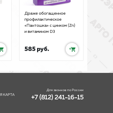
Драже обогащенное
профилактическое
«Пантошка» с цинком (Zn)
и витамином D3
585 руб.
+
Для звонков по России
Я КАРТА
+7 (812) 241-16-15