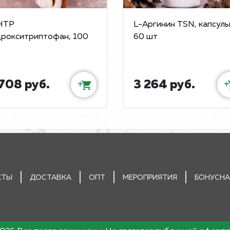
HTP
L-Аргинин TSN, капсулы
дрокситриптофан, 100
60 шт
708 руб.
3 264 руб.
+
+
КТЫ
ДОСТАВКА
ОПТ
МЕРОПРИЯТИЯ
БОНУСНА