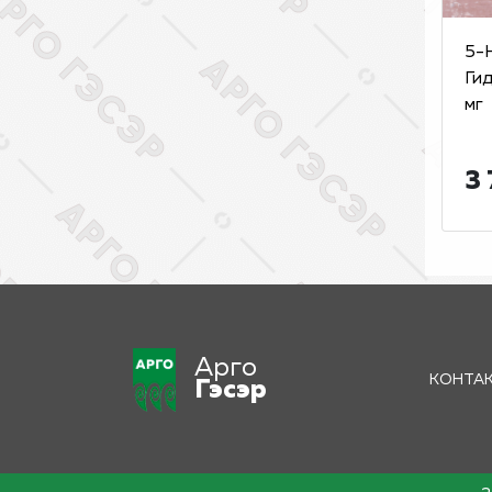
5-
Ги
мг
3 
Арго
КОНТА
Гэсэр