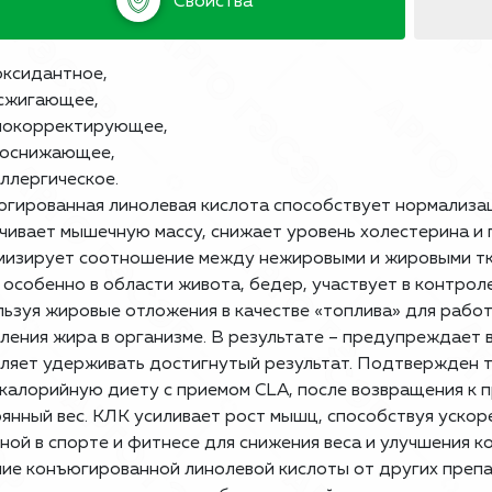
Свойства
ксидантное,
сжигающее,
нокорректирующее,
роснижающее,
ллергическое.
гированная линолевая кислота способствует нормализа
чивает мышечную массу, снижает уровень холестерина и
изирует соотношение между нежировыми и жировыми тк
 особенно в области живота, бедер, участвует в контроле
ьзуя жировые отложения в качестве «топлива» для рабо
ления жира в организме. В результате – предупреждает 
ляет удерживать достигнутый результат. Подтвержден т
калорийную диету с приемом CLA, после возвращения к 
янный вес. КЛК усиливает рост мышц, способствуя ускор
ной в спорте и фитнесе для снижения веса и улучшения к
ие конъюгированной линолевой кислоты от других препа