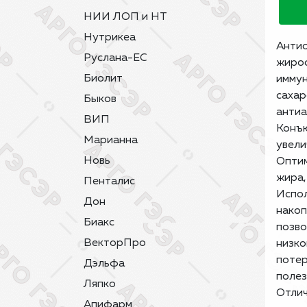
НИИ ЛОП и НТ
Нутрикеа
Антио
Руслана-ЕС
жиро
Биолит
имму
саха
Быков
антиа
ВИП
Конъю
Марианна
увели
Новь
Оптим
жира,
Пенталис
Испол
Дон
накоп
Биакс
позво
ВекторПро
низко
потер
Дэльфа
полез
Ляпко
Отлич
Апифарм