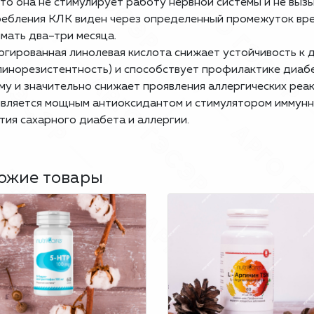
что она не стимулирует работу нервной системы и не выз
ебления КЛК виден через определенный промежуток врем
мать два–три месяца.
гированная линолевая кислота снижает устойчивость к 
линорезистентность) и способствует профилактике диабе
му и значительно снижает проявления аллергических реа
вляется мощным антиоксидантом и стимулятором иммунн
тия сахарного диабета и аллергии.
ожие товары