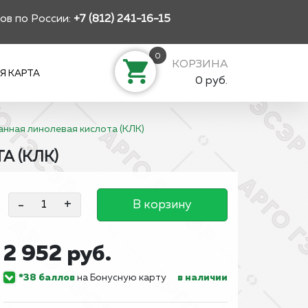
ов по России:
+7 (812) 241-16-15
0
КОРЗИНА
Я КАРТА
0 руб.
нная линолевая кислота (КЛК)
 (КЛК)
-
+
В корзину
2 952 руб.
*38 баллов
на Бонусную карту
в наличии