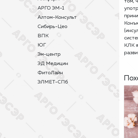
том, 
АРГО ЭМ-1
употр
прини
Алтом-Консульт
Конъю
Сибирь-Цео
(инсу
ВПК
систе
ЮГ
КЛК я
разви
Эм-центр
ЭД Медицин
ФитоЛайн
Пох
ЭЛМЕТ-СПб