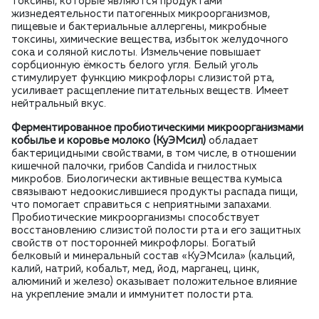
токсины, которые являются продуктами
жизнедеятельности патогенных микроорганизмов,
пищевые и бактериальные аллергены, микробные
токсины, химические вещества, избыток желудочного
сока и соляной кислоты. Измельчение повышает
сорбционную ёмкость белого угля. Белый уголь
стимулирует функцию микрофлоры слизистой рта,
усиливает расщепление питательных веществ. Имеет
нейтральный вкус.
Ферментированное пробиотическими микроорганизмами
кобылье и коровье молоко (КуЭМсил)
обладает
бактерицидными свойствами, в том числе, в отношении
кишечной палочки, грибов Candida и гнилостных
микробов. Биологически активные вещества кумыса
связывают недоокислившиеся продукты распада пищи,
что помогает справиться с неприятными запахами.
Пробиотические микроорганизмы способствует
восстановлению слизистой полости рта и его защитных
свойств от посторонней микрофлоры. Богатый
белковый и минеральный состав «КуЭМсила» (кальций,
калий, натрий, кобальт, мед, йод, марганец, цинк,
алюминий и железо) оказывает положительное влияние
на укрепление эмали и иммунитет полости рта.