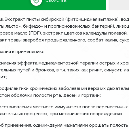
Свойства
в: Экстракт пихты сибирской (фитонцидная вытяжка), во
ты лакто-, бифидо- и пропионовокислых бактерий), лиз
ровое масло (ПЭГ), экстракт цветков календулы полевой,
акт травы зверобоя продырявленного, сорбат калия, сукр
ания к применению:
силения эффекта медикаментозной терапии острых и хро
ельных путей и бронхов, в т.ч. таких как ринит, синусит, л
ит;
рофилактики хронических заболеваний верхних дыхатель
стой оболочки полости рта, десен и гортани;
осстановления местного иммунитета после перенесенных 
лительных процессах, при механических повреждениях.
б применения: одним-двумя нажатиями орошать полость р