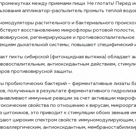
 промежутках между приемами пищи. Не глотать! Перед и
ьзования аппликатор-распылитель промыть теплой водо
омодуляторы растительного и бактериального происхож
бствуют восстановлению микрофлоры ротовой полости,
вовирусное, регенерирующее и противовоспалительное 
екциям дыхательной системы; повышают специфический и
акт пихты сибирской (фитонцидная вытяжка) обладает 
вовоспалительным, антиоксидантным действием, стимул
ров противовирусной защиты.
ы пробиотических бактерий – ферментативные лизаты ба
ов, полученных в результате ферментативного гидролиз
анавливают иммунные реакции за счет активации макрофа
оксические свойства по отношению к вирусам, микроорг
з цитокинов, это приводит к стимуляции обоих звеньев и
ают широким спектром свойств: иммуномодулирующим, 
воаллергическим, антиоксидантным, мембраностабилиз