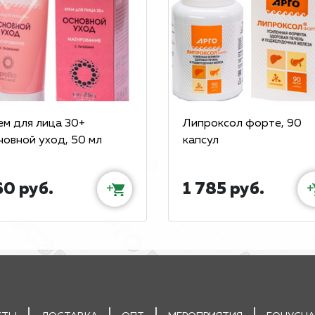
ем для лица 30+
Липроксол форте, 90
новной уход, 50 мл
капсул
60 руб.
1 785 руб.
+
+