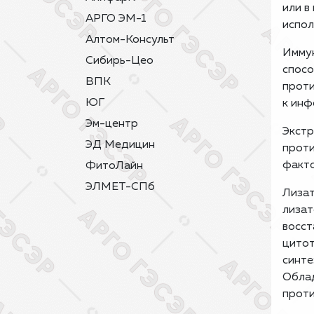
или в
АРГО ЭМ-1
испол
Алтом-Консульт
Иммун
Сибирь-Цео
спосо
ВПК
проти
ЮГ
к инф
Эм-центр
Экстр
ЭД Медицин
проти
факто
ФитоЛайн
ЭЛМЕТ-СПб
Лизат
лизат
восст
цитот
синте
Облад
проти