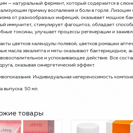
им — натуральный фермент, который содержится в слюне
ализующим причину воспаления и боли в горле. Лизоцим
изма от разнообразных инфекций, оказывает мощное ба
ый иммунитет, стимулирует фагоцитоз, обладает спосо
бные токсины, улучшает процессы регенерации и заживл
акты цветков календулы полевой, цветков ромашки апте
ые масла эвкалипта и мяты оказывают бактерицидное, 
вовоспалительное и успокаивающее действие. Все сост
друга, оказывая синергетический эффект.
вопоказания: Индивидуальная непереносимость компоне
 выпуска: 50 мл.
ожие товары