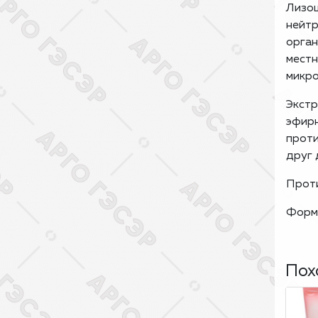
Лизоц
нейтр
орган
местн
микро
Экстр
эфирн
проти
друг 
Проти
Форма
Пох