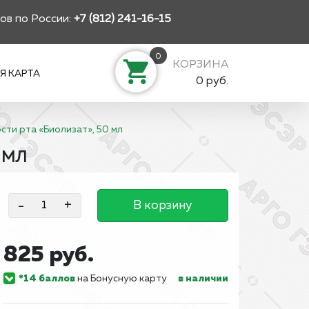
ов по России:
+7 (812) 241-16-15
0
КОРЗИНА
Я КАРТА
0 руб.
сти рта «Биолизат», 50 мл
 МЛ
-
+
В корзину
825 руб.
*14 баллов
на Бонусную карту
в наличии