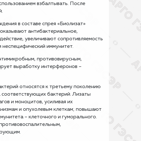
спользованием взбалтывать. После
й.
дения в составе спрея «Биолизат»
 оказывают антибактериальное,
действие, увеличивают сопротивляемость
 неспецифический иммунитет.
антимикробным, противовирусным,
ирует выработку интерферонов –
ктерий относятся к третьему поколению
а соответствующих бактерий. Лизаты
гов и моноцитов, усиливая их
анизмам и опухолевым клеткам; повышают
ммунитета – клеточного и гуморального.
противовоспалительным,
ирующим.