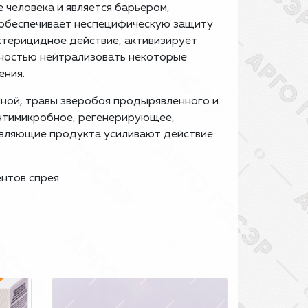
 человека и является барьером,
 обеспечивает неспецифическую защиту
ктерицидное действие, активизирует
бностью нейтрализовать некоторые
ения.
чной, травы зверобоя продырявленного и
антимикробное, регенерирующее,
авляющие продукта усиливают действие
нтов спрея