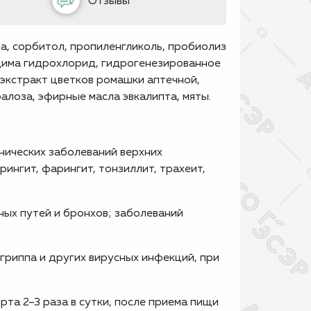
Отзывы
да, сорбитол, пропиленгликоль, пробиолиз
оцима гидрохлорид, гидрогенезированное
 экстракт цветков ромашки аптечной,
алоза, эфирные масла эвкалипта, мяты.
нических заболеваний верхних
арингит, фарингит, тонзиллит, трахеит,
ных путей и бронхов; заболеваний
гриппа и других вирусных инфекций, при
та 2–3 раза в сутки, после приема пищи