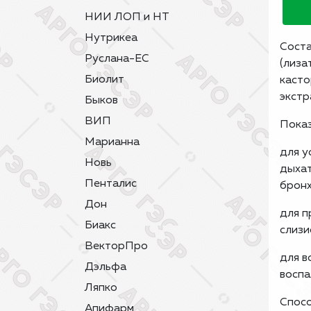
НИИ ЛОП и НТ
Нутрикеа
Соста
Руслана-ЕС
(лиза
Биолит
касто
экстр
Быков
ВИП
Показ
Марианна
для у
Новь
дыхат
Пенталис
бронх
Дон
для п
Биакс
слизи
ВекторПро
для в
Дэльфа
воспа
Ляпко
Спосо
Апифарм