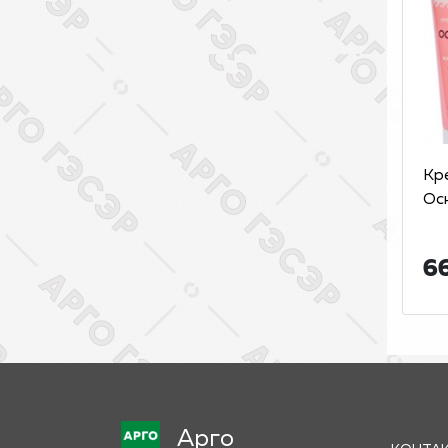
Кр
Ос
6
Арго