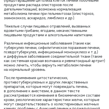
(предотвращение цитолиза клеток печени побочными
продуктами распада описторхов после
дегельминтизации); возможна нормализация
метаболизма печени при гельминтозах (описторхоз,
эхинококкоз, аскаридоз, лямблиоз и др.).
Тяжелые случаи пищевых отравлений, вызванных
ядовитыми грибами, ягодами, некачественными
пищевыми продуктами и алкогольными напитками.
Различные инфекционные заболевания (такие как
туберкулез печени, сифилитическое поражение печени,
псевдотуберкулез, инфекционный мононуклеоз и т. д.)
и диффузные заболевания соединительной ткани (такие
как системная красная волчанка и ревматоидный артрит)
можно лечить, чтобы вернуть метаболизм печени
на нормальный уровень.
После применения цитостатических,
противотуберкулезных и других лекарственных
препаратов, которые могут повреждать печень,
в дополнение к анестезии, в данном тексте
рассматриваются изменения в биохимическом составе
крови; реологические характеристики желчи, которые
могут свидетельствовать о холестериновых желчных
камнях; проблемы с функцией печени и поджелудочной