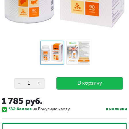
-
+
В корзину
1 785 руб.
*32 баллов
на Бонусную карту
в наличии