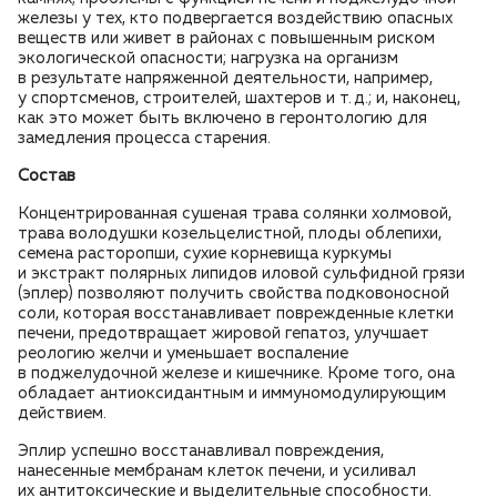
железы у тех, кто подвергается воздействию опасных
веществ или живет в районах с повышенным риском
экологической опасности; нагрузка на организм
в результате напряженной деятельности, например,
у спортсменов, строителей, шахтеров и т. д.; и, наконец,
как это может быть включено в геронтологию для
замедления процесса старения.
Состав
Концентрированная сушеная трава солянки холмовой,
трава володушки козельцелистной, плоды облепихи,
семена расторопши, сухие корневища куркумы
и экстракт полярных липидов иловой сульфидной грязи
(эплер) позволяют получить свойства подковоносной
соли, которая восстанавливает поврежденные клетки
печени, предотвращает жировой гепатоз, улучшает
реологию желчи и уменьшает воспаление
в поджелудочной железе и кишечнике. Кроме того, она
обладает антиоксидантным и иммуномодулирующим
действием.
Эплир успешно восстанавливал повреждения,
нанесенные мембранам клеток печени, и усиливал
их антитоксические и выделительные способности.