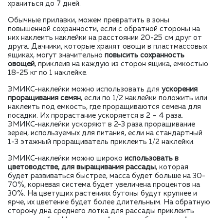
храниться до 7 дней.
Обычные прилавки, можем превратить в зоны
повышенной сохранности, если с обратной стороны на
них наклеить наклейки на расстоянии 20-25 см друг от
друга. Дачники, которые хранят овощи в пластмассовых
ящиках, могут значительно
повысить сохранность
овощей
, приклеив на каждую из сторон ящика, емкостью
18-25 кг по 1 наклейке.
ЭМИКС-наклейки можно использовать для
ускорения
проращивания семян
, если по 1/2 наклейки положить или
наклеить под емкость, где проращиваются семена для
посадки. Их прорастание ускоряется в 2 – 4 раза.
ЭМИКС-наклейки ускоряют в 2-3 раза проращивание
зерен, используемых для питания, если на стандартный
1-3 этажный проращиватель приклеить 1/2 наклейки.
ЭМИКС-наклейки можно широко
использовать в
цветоводстве, для выращивания рассады
, которая
будет развиваться быстрее, масса будет больше на 30-
70%, корневая система будет увеличена процентов на
30%. На цветущих растениях бутоны будут крупнее и
ярче, их цветение будет более длительным. На обратную
сторону дна среднего лотка для рассады приклеить