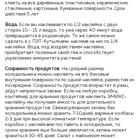
клеить на все деревянные, пластиковые, керамические,
стеклянные, картонные, бумажные поверхности. Срок
действия 5 лет
Вода.
Если вы наклеиваете по 1/2 наклейки с двух
сторон 10 - 15 л ведро, то уже через 40 минут вода
превращается в родниковую. То же самое можно
сделать и с ПЭТ-бутылками, наклеив на них по 1/4
наклейки. Вода, под воздействием наклейки,
приобретает полезные свойства и способствует
укреплению иммунитета растений.
Сохранность продуктов.
На средний размер
холодильника можно наклеить на его боковые
внутренние поверхности по одной наклейке, разместив их
посередине. Сохранность продуктов возрастет в разы,
уйдут неприятные запахи. Если на любую коробку,
контейнер для хранения продуктов наклеить ЭМИКС-
наклейку, мы получаем емкость для длительного
хранения продуктов. Свежесрезанную зелень без
холодильника можно хранить 7-10дней, вареные колбасы
2-3 дня при высокой комнатной температуре. Если
коробки с наклейками поставить в холодильник, то
сроки хранения еще больше увеличатся, зелень может
храниться 30-45 дней. Салат с майонезом может