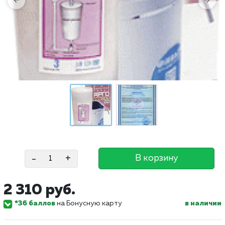
-
+
В корзину
2 310 руб.
*36 баллов
на Бонусную карту
в наличии