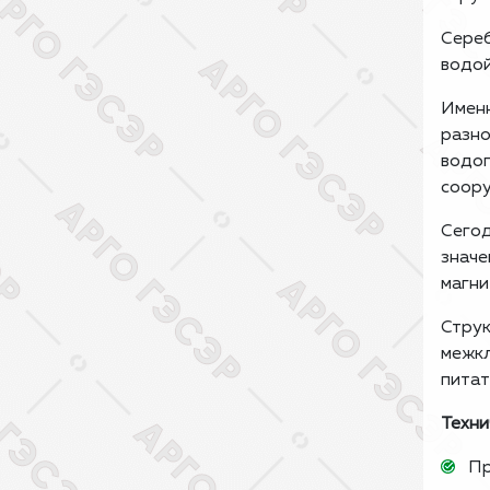
Сереб
водой
Именн
разно
водоп
соору
Сегод
значе
магни
Струк
межкл
питат
Техни
Пр