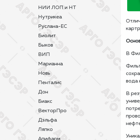
НИИ ЛОП и НТ
Нутрикеа
Отлич
Руслана-ЕС
картр
Биолит
Основ
Быков
В Фил
ВИП
Марианна
Фильт
Новь
сохра
вода 
Пенталис
Дон
В рез
униве
Биакс
потре
ВекторПро
прово
Дэльфа
нефте
Ляпко
Уника
Апифарм