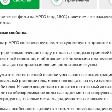
Свойства
Применение
ается от фильтра АРГО (код 1601) наличием легкозаменя
иджа.
ные свойства.
ьтр АРГО включено лучшее, что существует в природе д
р не только очищает воду от разных вредных примесей (в ч
няет всё полезное, и обогащает её полезными для челов
насыщается приятным мягким родниковым вкусом.
ультате естественной очистки уменьшается концентрация
рсальный растворитель, может поглощать на пути следо
бителю. К таким веществам относится остаточный актив
дится обезвреживание воды на водоочистных сооружени
продукты, тяжелые металлы, радиоактивные элементы.
льная особенность цеолита в том, что поглощая радиону