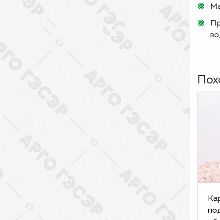
Ма
Пр
во
Пох
Ка
по