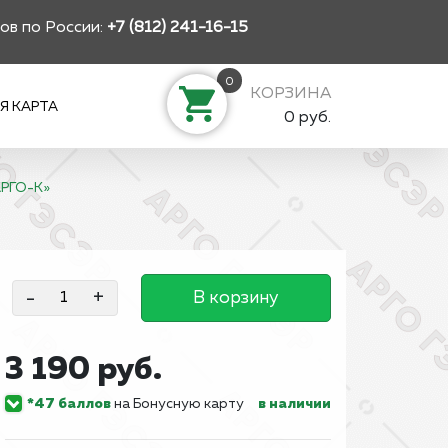
ов по России:
+7 (812) 241-16-15
0
КОРЗИНА
Я КАРТА
0 руб.
АРГО-К»
-
+
В корзину
3 190 руб.
*47 баллов
на Бонусную карту
в наличии