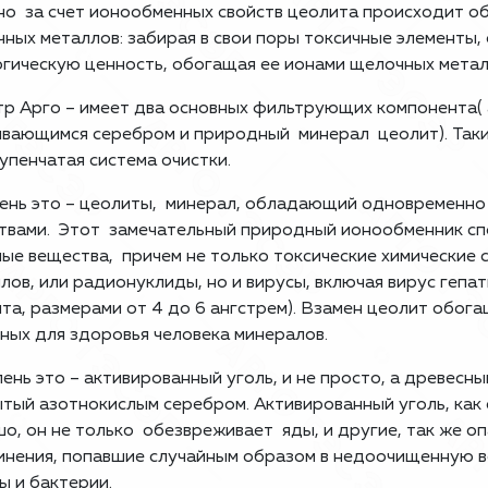
о за счет ионообменных свойств цеолита происходит о
ных металлов: забирая в свои поры токсичные элементы
гическую ценность, обогащая ее ионами щелочных метал
р Арго – имеет два основных фильтрующих компонента(
вающимся серебром и природный минерал цеолит). Таки
тупенчатая система очистки.
пень это – цеолиты, минерал, обладающий одновремен
твами. Этот замечательный природный ионообменник сп
ые вещества, причем не только токсические химические 
лов, или радионуклиды, но и вирусы, включая вирус гепа
та, размерами от 4 до 6 ангстрем). Взамен цеолит обог
ных для здоровья человека минералов.
пень это – активированный уголь, и не просто, а древесн
тый азотнокислым серебром. Активированный уголь, как 
о, он не только обезвреживает яды, и другие, так же опа
нения, попавшие случайным образом в недоочищенную в
ы и бактерии.