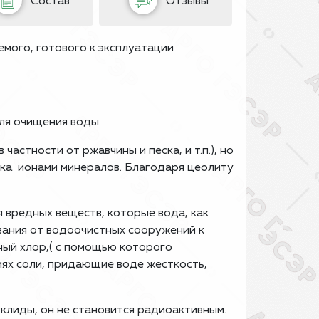
Состав
Отзывы
емого, готового к эксплуатации
ля очищения воды.
астности от ржавчины и песка, и т.п.), но
ека ионами минералов. Благодаря цеолиту
 вредных веществ, которые вода, как
вания от водоочистных сооружений к
ный хлор,( с помощью которого
ях соли, придающие воде жесткость,
клиды, он не становится радиоактивным.