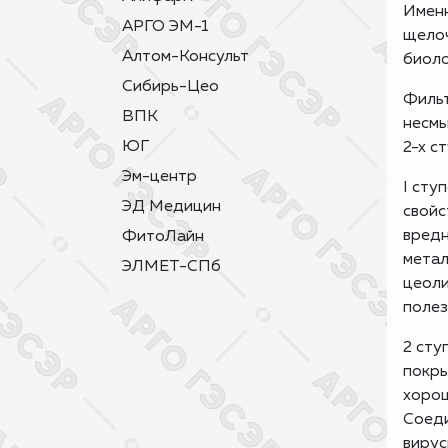
Именн
АРГО ЭМ-1
щелоч
Алтом-Консульт
биоло
Сибирь-Цео
Фильт
ВПК
несмы
ЮГ
2-х с
Эм-центр
I сту
ЭД Медицин
свойс
вредн
ФитоЛайн
метал
ЭЛМЕТ-СПб
цеоли
полез
2 сту
покры
хорош
Соеди
вирус