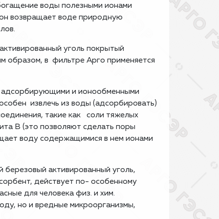
богащение воды полезными ионами
, он возвращает воде природную
лов.
 активированный уголь покрытый
м образом, в фильтре Арго применяется
но адсорбирующими и ионообменными
особен извлечь из воды (адсорбировать)
соединения, такие как соли тяжелых
тита В (это позволяют сделать поры
ащает воду содержащимися в нем ионами
ый березовый активированный уголь,
сорбент, действует по- особенному
сные для человека физ. и хим.
оду, но и вредные микроорганизмы,