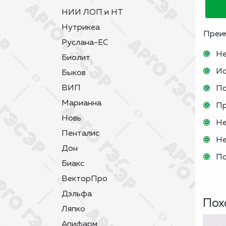
НИИ ЛОП и НТ
Нутрикеа
Преим
Руслана-ЕС
Не
Биолит
Ис
Быков
ВИП
По
Марианна
Пр
Новь
Не
Пенталис
Не
Дон
По
Биакс
ВекторПро
Дэльфа
Пох
Ляпко
Апифарм