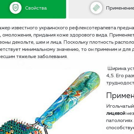
Свойства
Применени
жер известного украинского рефлексотерапевта предна
, омоложения, придания коже здорового вида. Применяе
 зоны декольте, шеи и лица. Поскольку плотность распол
етствует минимальному значению, то он применим и для 
есшим тяжелые заболевания.
Ширина уст
4,5. Его ра
труднодост
Примен
Игольчатый
лицевой
нез
патологиях 
способству