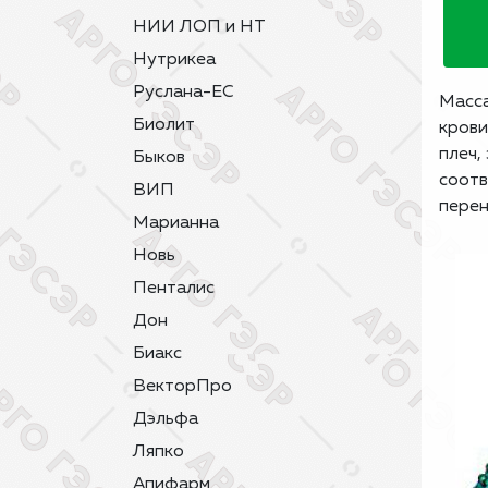
НИИ ЛОП и НТ
Нутрикеа
Руслана-ЕС
Масса
Биолит
крови
плеч,
Быков
соотв
ВИП
перен
Марианна
Новь
Пенталис
Дон
Биакс
ВекторПро
Дэльфа
Ляпко
Апифарм