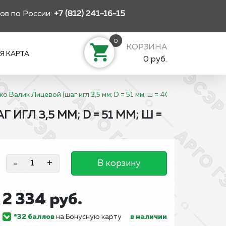
ов по России:
+7 (812) 241-16-15
0
КОРЗИНА
Я КАРТА
0 руб.
 Валик Лицевой (шаг игл 3,5 мм; D = 51 мм; ш = 40 мм)
ГЛ 3,5 ММ; D = 51 ММ; Ш =
-
+
В корзину
2 334 руб.
*32 баллов
на Бонусную карту
в наличии