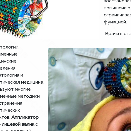
восстанови
повышению 
ограничива
функцией.
Врачи в от
тологии.
еменные
цинские
вления:
тология и
тическая медицина
ьзуют многие
еменные методики
странения
тических
ктов.
Аппликатор
 лицевой валик
с