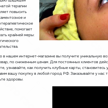
щью щадящей
чатой терапии
ляет повысить
аментозное и
отерапевтическое
йствие, помогает
ать крайней меры:
гического
тельства.
о в нашем интернет-магазине вы получите уникальную в
овар, по сниженным ценам. Для постоянных клиентов дей
те, узнавайте, как получить клубные карты, становитесь
вим вашу покупку в любой город РФ. Заказывайте у нас 
ьте здоровы.