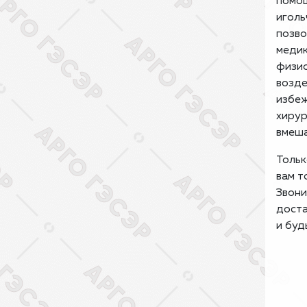
помо
иголь
позво
медик
физи
возде
избеж
хирур
вмеша
Тольк
вам т
Звони
доста
и буд