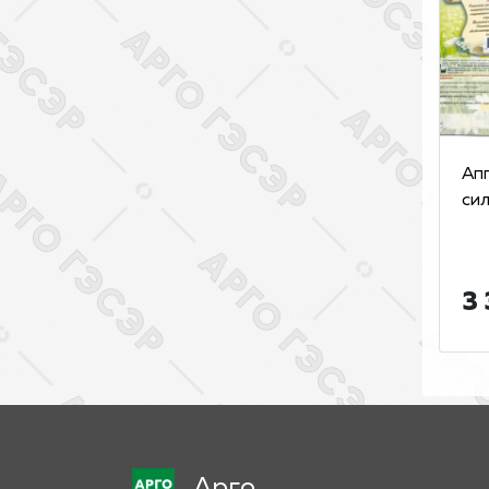
Ап
сил
3 
Арго