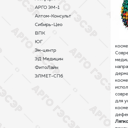
АРГО ЭМ-1
Алтом-Консульт
Сибирь-Цео
ВПК
ЮГ
косме
Эм-центр
Совр
ЭД Медицин
меди
напра
ФитоЛайн
дерма
ЭЛМЕТ-СПб
косме
испол
совр
для у
косме
дефе
Ляпко