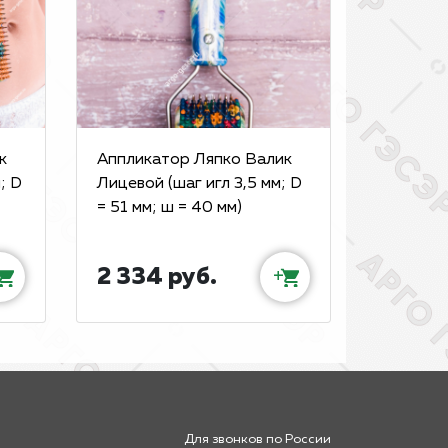
к
Аппликатор Ляпко Валик
; D
Лицевой (шаг игл 3,5 мм; D
= 51 мм; ш = 40 мм)
2 334 руб.
+
Для звонков по России