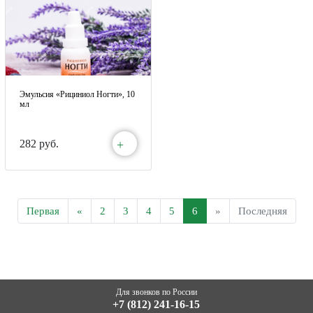
Эмульсия «Рициниол Ногти», 10
мл
+
282 руб.
Первая
«
2
3
4
5
6
»
Последняя
Для звонков по России
+7 (812) 241-16-15