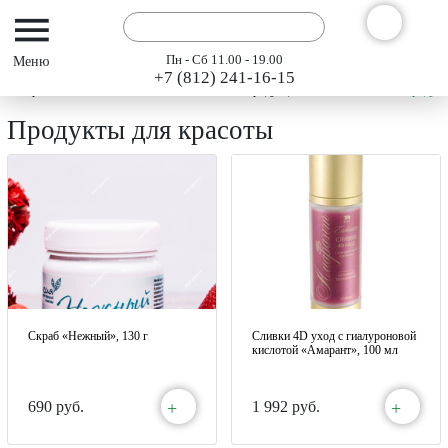
Пн - Сб 11.00 - 19.00
+7 (812) 241-16-15
Интернет-магазин АРГО ГЭСЭР
Каталог продукции "АРГО" 2024
Продукт
Продукты для красоты
Скраб «Нежный», 130 г
Сливки 4D уход с гиалуроновой
кислотой «Амарант», 100 мл
+
+
690 руб.
1 992 руб.