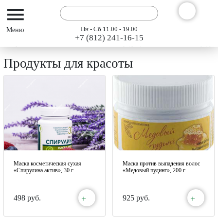
Пн - Сб 11.00 - 19.00
+7 (812) 241-16-15
Интернет-магазин АРГО ГЭСЭР
Каталог продукции "АРГО" 2024
Продукт
Продукты для красоты
Маска косметическая сухая
Маска против выпадения волос
«Спирулина актив», 30 г
«Медовый пудинг», 200 г
+
+
498 руб.
925 руб.