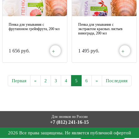
Пенка для умывания с
Пенка для умывания с
фрутапоном грейпфрута, 200 мл
экстрактом красных листьев
винограда, 200 мл
+
+
1 656 руб.
1 495 руб.
Первая
«
2
3
4
5
6
»
Последняя
Для звонков по России
+7 (812) 241-16-15
2026 Все права защищены. Не является публичной офертой