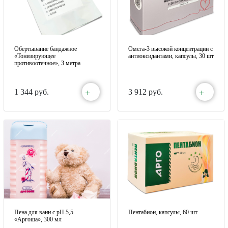
Обертывание бандажное
Омега-3 высокой концентрации с
«Тонизирующее
антиоксидантами, капсулы, 30 шт
противоотечное», 3 метра
+
+
1 344 руб.
3 912 руб.
Пена для ванн с pH 5,5
Пентабион, капсулы, 60 шт
«Аргоша», 300 мл