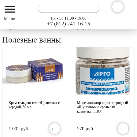
Пн - Сб 11.00 - 19.00
+7 (812) 241-16-15
Интернет-магазин АРГО ГЭСЭР
Каталог продукции "АРГО" 2024
Полезны
Полезные ванны
Крем-гель для тела «Целитель» с
Минерализатор воды природный
чередой, 50 мл
«Шунгито-минеральный
комплекс», 180 г
+
+
1 002 руб.
570 руб.