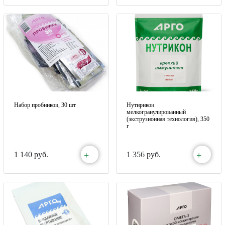
Набор пробников, 30 шт
Нутирикон
мелкогранулированный
(экструзионная технология), 350
г
+
+
1 140 руб.
1 356 руб.