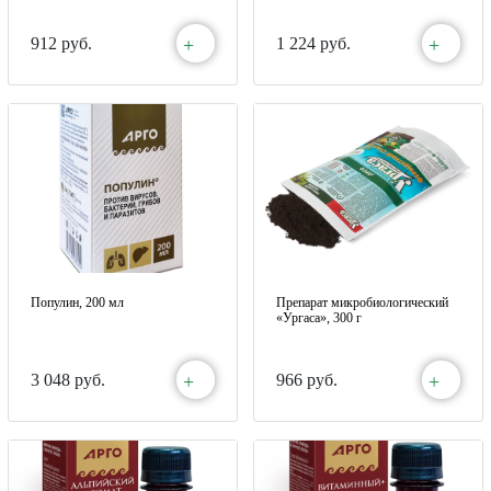
+
+
912 руб.
1 224 руб.
Популин, 200 мл
Препарат микробиологический
«Ургаса», 300 г
+
+
3 048 руб.
966 руб.