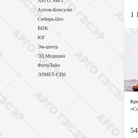
АРГО ЭМ-1
Алтом-Консульт
1 
Сибирь-Цео
ВПК
ЮГ
Эм-центр
ЭД Медицин
ФитоЛайн
ЭЛМЕТ-СПб
Кре
«Со
54