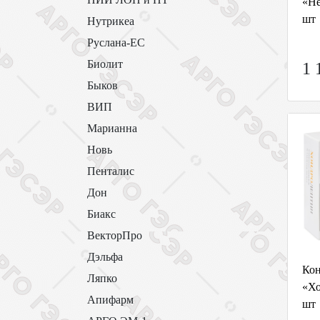
«Не
шт
Нутрикеа
Руслана-ЕС
Биолит
1 
Быков
ВИП
Марианна
Новь
Пенталис
Дон
Биакс
ВекторПро
Дэльфа
Кон
Ляпко
«Хо
Апифарм
шт