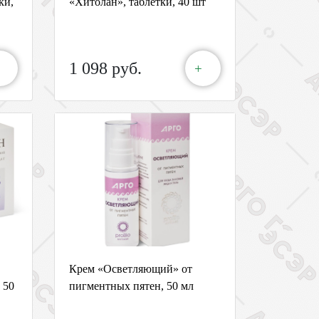
ки,
«Хитолан», таблетки, 40 шт
1 098 руб.
+
Крем «Осветляющий» от
 50
пигментных пятен, 50 мл