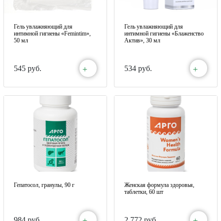
Гель увлажняющий для
Гель увлажняющий для
интимной гигиены «Femintim»,
интимной гигиены «Блаженство
50 мл
Актив», 30 мл
+
+
545 руб.
534 руб.
Гепатосол, гранулы, 90 г
Женская формула здоровья,
таблетки, 60 шт
+
+
984 руб.
2 772 руб.