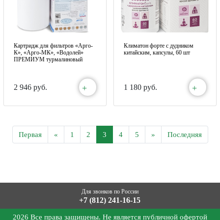
Картридж для фильтров «Арго-
Климатон форте с дудником
К», «Арго-МК», «Водолей»
китайским, капсулы, 60 шт
ПРЕМИУМ турмалиновый
+
+
2 946 руб.
1 180 руб.
Первая
«
1
2
3
4
5
»
Последняя
Для звонков по России
+7 (812) 241-16-15
2026 Все права защищены. Не является публичной офертой