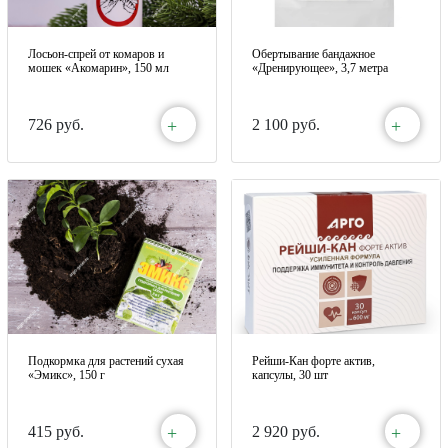
Лосьон-спрей от комаров и
Обертывание бандажное
мошек «Акомарин», 150 мл
«Дренирующее», 3,7 метра
+
+
726 руб.
2 100 руб.
Подкормка для растений сухая
Рейши-Кан форте актив,
«Эмикс», 150 г
капсулы, 30 шт
+
+
415 руб.
2 920 руб.