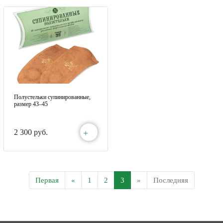
Полустельки супинированные,
размер 43–45
+
2 300 руб.
Первая
«
1
2
3
»
Последняя