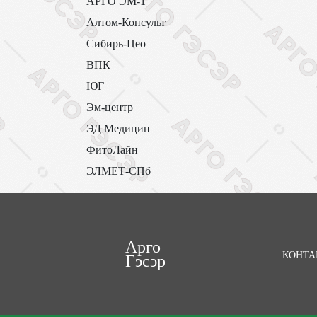
АРГО ЭМ-1
Алтом-Консульт
Сибирь-Цео
ВПК
ЮГ
Эм-центр
ЭД Медицин
ФитоЛайн
ЭЛМЕТ-СПб
Арго
КОНТА
Гэсэр