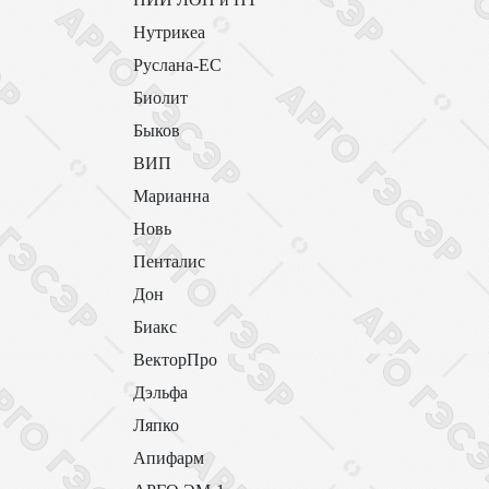
Нутрикеа
Руслана-ЕС
Биолит
Быков
ВИП
Марианна
Новь
Пенталис
Дон
Биакс
ВекторПро
Дэльфа
Ляпко
Апифарм